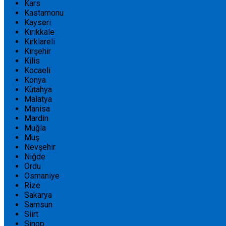
Kars
Kastamonu
Kayseri
Kırıkkale
Kırklareli
Kırşehir
Kilis
Kocaeli
Konya
Kütahya
Malatya
Manisa
Mardin
Muğla
Muş
Nevşehir
Niğde
Ordu
Osmaniye
Rize
Sakarya
Samsun
Siirt
Sinop