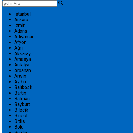
İstanbul
Ankara
İzmir
Adana
Adıyaman
Afyon
Ağrı
Aksaray
Amasya
Antalya
Ardahan
Artvin
Aydın
Balıkesir
Bartın
Batman
Bayburt
Bilecik
Bingöl
Bitlis
Bolu
Burdur