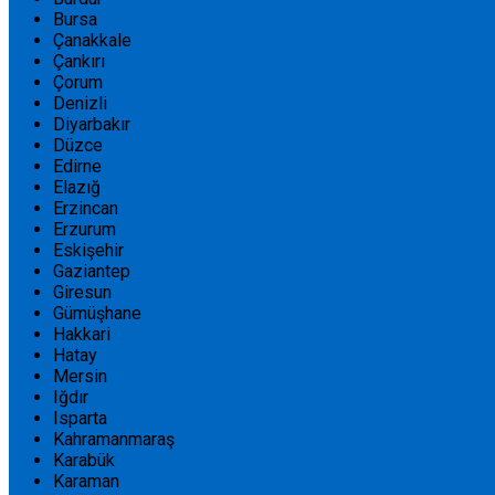
Bursa
Çanakkale
Çankırı
Çorum
Denizli
Diyarbakır
Düzce
Edirne
Elazığ
Erzincan
Erzurum
Eskişehir
Gaziantep
Giresun
Gümüşhane
Hakkari
Hatay
Mersin
Iğdır
Isparta
Kahramanmaraş
Karabük
Karaman