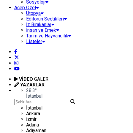
Sosyoloji
Acep Özel
Ütopya
Editörün Seçtikleri
İz Bırakanlar
İnsan ve Emek
Tarım ve Hayvancılık
Listeler
VİDEO
GALERİ
YAZARLAR
28.3
°
İstanbul
İstanbul
Ankara
İzmir
Adana
Adıyaman