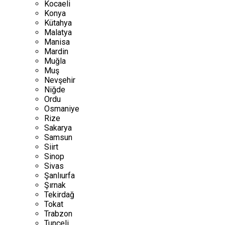
Kocaeli
Konya
Kütahya
Malatya
Manisa
Mardin
Muğla
Muş
Nevşehir
Niğde
Ordu
Osmaniye
Rize
Sakarya
Samsun
Siirt
Sinop
Sivas
Şanlıurfa
Şırnak
Tekirdağ
Tokat
Trabzon
Tunceli