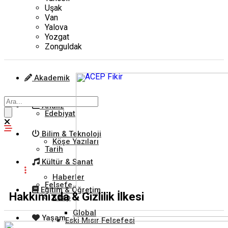
Uşak
Van
Yalova
Yozgat
Zonguldak
Akademik
Analiz
Edebiyat
Bilim & Teknoloji
Köşe Yazıları
Tarih
Kültür & Sanat
Haberler
Felsefe
Eğitim & Öğretim
Hakkımızda & Gizlilik İlkesi
Kitap
Global
Yaşam
Eski Mısır Felsefesi