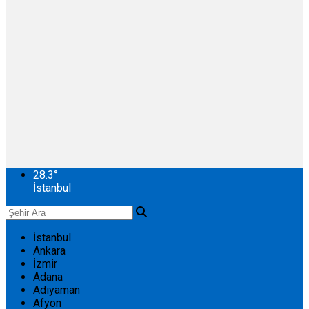
28.3
°
İstanbul
İstanbul
Ankara
İzmir
Adana
Adıyaman
Afyon