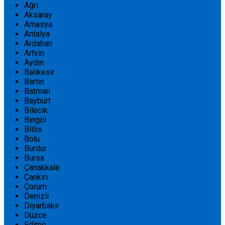
Ağrı
Aksaray
Amasya
Antalya
Ardahan
Artvin
Aydın
Balıkesir
Bartın
Batman
Bayburt
Bilecik
Bingöl
Bitlis
Bolu
Burdur
Bursa
Çanakkale
Çankırı
Çorum
Denizli
Diyarbakır
Düzce
Edirne