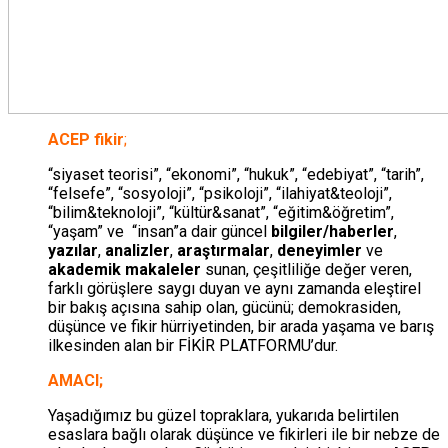
ACEP fikir
;
“siyaset teorisi”, “ekonomi”, “hukuk”, “edebiyat”, “tarih”,
“felsefe”, “sosyoloji”, “psikoloji”, “ilahiyat&teoloji”,
“bilim&teknoloji”, “kültür&sanat”, “eğitim&öğretim”,
“yaşam” ve “insan”a dair
güncel
bilgiler/haberler
,
yazılar
,
analizler
,
araştırmalar
,
deneyimler
ve
akademik makaleler
sunan, çeşitliliğe değer veren,
farklı görüşlere saygı duyan ve aynı zamanda eleştirel
bir bakış açısına sahip olan, gücünü; demokrasiden,
düşünce ve fikir hürriyetinden, bir arada yaşama ve barış
ilkesinden alan bir FİKİR PLATFORMU’dur.
AMACI;
Yaşadığımız bu güzel topraklara, yukarıda belirtilen
esaslara bağlı olarak düşünce ve fikirleri ile bir nebze de