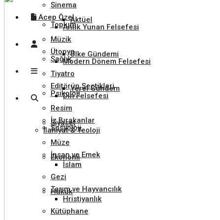
Sinema
Acep Özel
Aktüel
Toplum
Antik Yunan Felsefesi
Müzik
Ütopya
Ülke Gündemi
Sağlık
Modern Dönem Felsefesi
Tiyatro
Editörün Seçtikleri
Yerel Gündem
Psikoloji
Din Felsefesi
Resim
İz Bırakanlar
Siyaset
Sosyoloji
İlahiyat & Teoloji
Müze
İnsan ve Emek
Ekonomi
İslam
Gezi
Tarım ve Hayvancılık
Hukuk
Hristiyanlık
Kütüphane