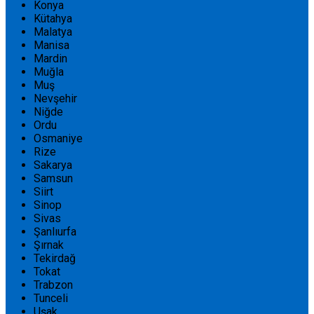
Konya
Kütahya
Malatya
Manisa
Mardin
Muğla
Muş
Nevşehir
Niğde
Ordu
Osmaniye
Rize
Sakarya
Samsun
Siirt
Sinop
Sivas
Şanlıurfa
Şırnak
Tekirdağ
Tokat
Trabzon
Tunceli
Uşak