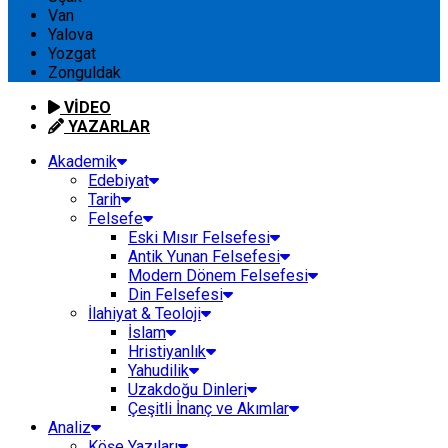
Van
Yalova
Yozgat
Zonguldak
VİDEO
YAZARLAR
Akademik
Edebiyat
Tarih
Felsefe
Eski Mısır Felsefesi
Antik Yunan Felsefesi
Modern Dönem Felsefesi
Din Felsefesi
İlahiyat & Teoloji
İslam
Hristiyanlık
Yahudilik
Uzakdoğu Dinleri
Çeşitli İnanç ve Akımlar
Analiz
Köşe Yazıları