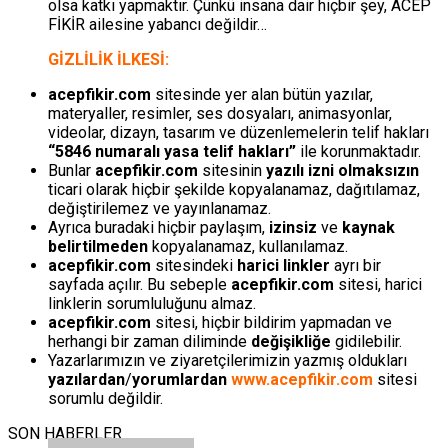
olsa katkı yapmaktır. Çünkü insana dair hiçbir şey, ACEP
FİKİR ailesine yabancı değildir…
GİZLİLİK İLKESİ:
acepfikir.com
sitesinde yer alan bütün yazılar,
materyaller, resimler, ses dosyaları, animasyonlar,
videolar, dizayn, tasarım ve düzenlemelerin telif hakları
“5846 numaralı yasa telif hakları”
ile korunmaktadır.
Bunlar
acepfikir.com
sitesinin
yazılı izni olmaksızın
ticari olarak hiçbir şekilde kopyalanamaz, dağıtılamaz,
değiştirilemez ve yayınlanamaz.
Ayrıca buradaki hiçbir paylaşım,
izinsiz
ve
kaynak
belirtilmeden
kopyalanamaz, kullanılamaz.
acepfikir.com
sitesindeki
harici linkler
ayrı bir
sayfada açılır. Bu sebeple
acepfikir.com
sitesi, harici
linklerin sorumluluğunu almaz.
acepfikir.com
sitesi, hiçbir bildirim yapmadan ve
herhangi bir zaman diliminde
değişikliğe
gidilebilir.
Yazarlarımızın ve ziyaretçilerimizin yazmış oldukları
yazılardan
/
yorumlardan
www.acepfikir.com
sitesi
sorumlu değildir.
SON HABERLER