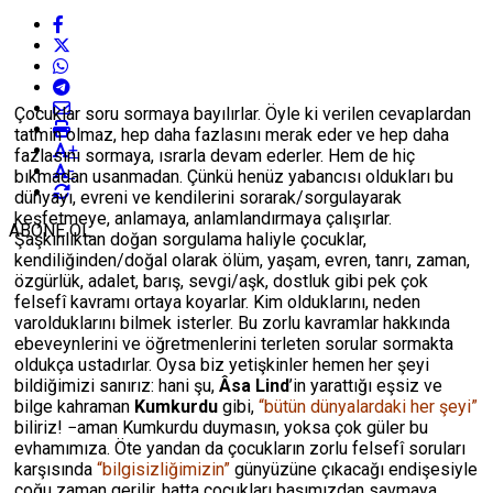
Çocuklar soru sormaya bayılırlar. Öyle ki verilen cevaplardan
tatmin olmaz, hep daha fazlasını merak eder ve hep daha
+
fazlasını sormaya, ısrarla devam ederler. Hem de hiç
-
bıkmadan usanmadan. Çünkü henüz yabancısı oldukları bu
dünyayı, evreni ve kendilerini sorarak/sorgulayarak
keşfetmeye, anlamaya, anlamlandırmaya çalışırlar.
ABONE OL
Şaşkınlıktan doğan sorgulama haliyle çocuklar,
kendiliğinden/doğal olarak ölüm, yaşam, evren, tanrı, zaman,
özgürlük, adalet, barış, sevgi/aşk, dostluk gibi pek çok
felsefî kavramı ortaya koyarlar. Kim olduklarını, neden
varolduklarını bilmek isterler. Bu zorlu kavramlar hakkında
ebeveynlerini ve öğretmenlerini terleten sorular sormakta
oldukça ustadırlar. Oysa biz yetişkinler hemen her şeyi
bildiğimizi sanırız: hani şu,
Âsa Lind
’in yarattığı eşsiz ve
bilge kahraman
Kumkurdu
gibi,
“bütün dünyalardaki her şeyi”
biliriz! −aman Kumkurdu duymasın, yoksa çok güler bu
evhamımıza. Öte yandan da çocukların zorlu felsefî soruları
karşısında
“bilgisizliğimizin”
günyüzüne çıkacağı endişesiyle
çoğu zaman gerilir, hatta çocukları başımızdan savmaya