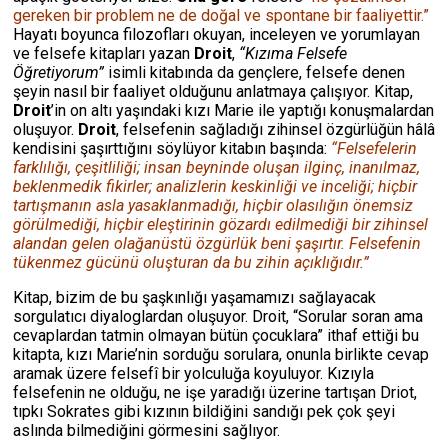
gereken bir problem ne de doğal ve spontane bir faaliyettir.”
Hayatı boyunca filozofları okuyan, inceleyen ve yorumlayan
ve felsefe kitapları yazan
Droit
,
“Kızıma Felsefe
Öğretiyorum”
isimli kitabında da gençlere, felsefe denen
şeyin nasıl bir faaliyet olduğunu anlatmaya çalışıyor. Kitap,
Droit
’in on altı yaşındaki kızı Marie ile yaptığı konuşmalardan
oluşuyor.
Droit
, felsefenin sağladığı zihinsel özgürlüğün hâlâ
kendisini şaşırttığını söylüyor kitabın başında:
“Felsefelerin
farklılığı, çeşitliliği; insan beyninde oluşan ilginç, inanılmaz,
beklenmedik fikirler; analizlerin keskinliği ve inceliği; hiçbir
tartışmanın asla yasaklanmadığı, hiçbir olasılığın önemsiz
görülmediği, hiçbir eleştirinin gözardı edilmediği bir zihinsel
alandan gelen olağanüstü özgürlük beni şaşırtır. Felsefenin
tükenmez gücünü oluşturan da bu zihin açıklığıdır.”
Kitap, bizim de bu şaşkınlığı yaşamamızı sağlayacak
sorgulatıcı diyaloglardan oluşuyor. Droit, “Sorular soran ama
cevaplardan tatmin olmayan bütün çocuklara” ithaf ettiği bu
kitapta, kızı Marie’nin sorduğu sorulara, onunla birlikte cevap
aramak üzere felsefî bir yolculuğa koyuluyor. Kızıyla
felsefenin ne olduğu, ne işe yaradığı üzerine tartışan Driot,
tıpkı Sokrates gibi kızının bildiğini sandığı pek çok şeyi
aslında bilmediğini görmesini sağlıyor.