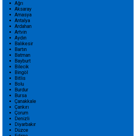
Ağrı
Aksaray
Amasya
Antalya
Ardahan
Artvin
Aydın
Balıkesir
Bartın
Batman
Bayburt
Bilecik
Bingöl
Bitlis
Bolu
Burdur
Bursa
Çanakkale
Çankırı
Çorum
Denizli
Diyarbakır
Düzce
Edirne