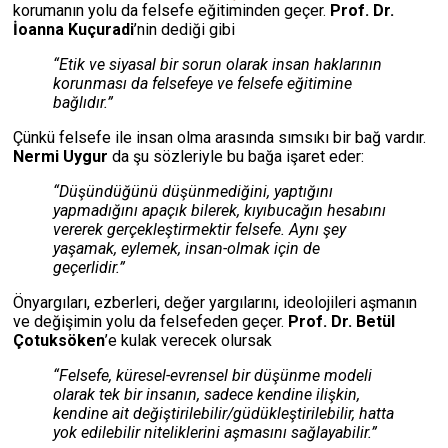
korumanın yolu da felsefe eğitiminden geçer.
Prof. Dr.
İoanna Kuçuradi
’nin dediği gibi
“Etik ve siyasal bir sorun olarak insan haklarının
korunması da felsefeye ve felsefe eğitimine
bağlıdır.”
Çünkü felsefe ile insan olma arasında sımsıkı bir bağ vardır.
Nermi Uygur
da şu sözleriyle bu bağa işaret eder:
“Düşündüğünü düşünmediğini, yaptığını
yapmadığını apaçık bilerek, kıyıbucağın hesabını
vererek gerçekleştirmektir felsefe. Aynı şey
yaşamak, eylemek, insan-olmak için de
geçerlidir.”
Önyargıları, ezberleri, değer yargılarını, ideolojileri aşmanın
ve değişimin yolu da felsefeden geçer.
Prof. Dr. Betül
Çotuksöken
’e kulak verecek olursak
“Felsefe, küresel-evrensel bir düşünme modeli
olarak tek bir insanın, sadece kendine ilişkin,
kendine ait değiştirilebilir/güdükleştirilebilir, hatta
yok edilebilir niteliklerini aşmasını sağlayabilir.”