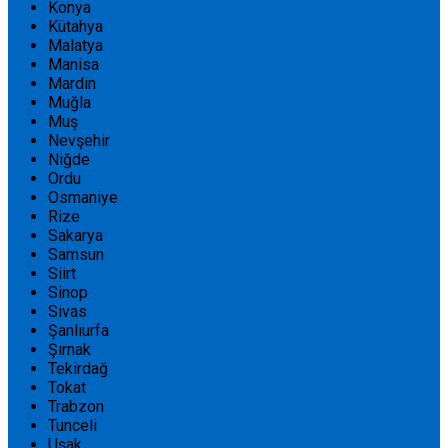
Konya
Kütahya
Malatya
Manisa
Mardin
Muğla
Muş
Nevşehir
Niğde
Ordu
Osmaniye
Rize
Sakarya
Samsun
Siirt
Sinop
Sivas
Şanlıurfa
Şırnak
Tekirdağ
Tokat
Trabzon
Tunceli
Uşak