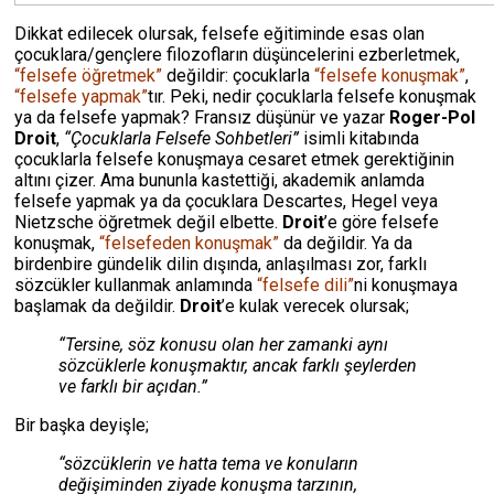
Dikkat edilecek olursak, felsefe eğitiminde esas olan
çocuklara/gençlere filozofların düşüncelerini ezberletmek,
“felsefe öğretmek”
değildir: çocuklarla
“felsefe konuşmak”
,
“felsefe yapmak”
tır. Peki, nedir çocuklarla felsefe konuşmak
ya da felsefe yapmak? Fransız düşünür ve yazar
Roger-Pol
Droit
,
“Çocuklarla Felsefe Sohbetleri”
isimli kitabında
çocuklarla felsefe konuşmaya cesaret etmek gerektiğinin
altını çizer. Ama bununla kastettiği, akademik anlamda
felsefe yapmak ya da çocuklara Descartes, Hegel veya
Nietzsche öğretmek değil elbette.
Droit
’e göre felsefe
konuşmak,
“felsefeden konuşmak”
da değildir. Ya da
birdenbire gündelik dilin dışında, anlaşılması zor, farklı
sözcükler kullanmak anlamında
“felsefe dili”
ni konuşmaya
başlamak da değildir.
Droit
’e kulak verecek olursak;
“Tersine, söz konusu olan her zamanki aynı
sözcüklerle konuşmaktır, ancak farklı şeylerden
ve farklı bir açıdan.”
Bir başka deyişle;
“sözcüklerin ve hatta tema ve konuların
değişiminden ziyade konuşma tarzının,