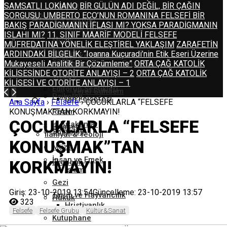
Sinema
SAMSATLI LOKİANO
BİR GÜLÜN ADI DEĞİL, BİR ÇAĞIN
SORGUSU: UMBERTO ECO’NUN ROMANINA FELSEFİ BİR
Acep Özel
Aktüel
BAKIŞ
PARADİGMANIN İFLASI MI? YOKSA PARADİGMANIN
Toplum
Antik Yunan Felsefesi
ISLAHI MI?
11. SINIF MAARİF MODELİ FELSEFE
Müzik
MÜFREDATINA YÖNELİK ELEŞTİREL YAKLAŞIM
ZARAFETİN
Ütopya
ARDINDAKİ BİLGELİK: “Ioanna Kuçuradi’nin Etik Eseri Üzerine
Ülke Gündemi
Sağlık
Mukayeseli Analitik Bir Çözümleme”
Modern Dönem Felsefesi
ORTA ÇAĞ KATOLİK
KİLİSESİNDE OTORİTE ANLAYIŞI – 2
ORTA ÇAĞ KATOLİK
Tiyatro
KİLİSESİ VE OTORİTE ANLAYIŞI – 1
Editörün Seçtikleri
Yerel Gündem
Psikoloji
Din Felsefesi
Ana Sayfa
›
Felsefe
›
ÇOCUKLARLA “FELSEFE
KONUŞMAK”TAN KORKMAYIN!
Resim
ÇOCUKLARLA “FELSEFE
İz Bırakanlar
Siyaset
Sosyoloji
İlahiyat & Teoloji
KONUŞMAK”TAN
Müze
İnsan ve Emek
KORKMAYIN!
Ekonomi
İslam
Gezi
Giriş: 23-10-2019 13:54
Güncelleme: 23-10-2019 13:57
Tarım ve Hayvancılık
Hukuk
323
Hristiyanlık
Felsefe
Felsefe Grubu
Kültür&Sanat
Kütüphane