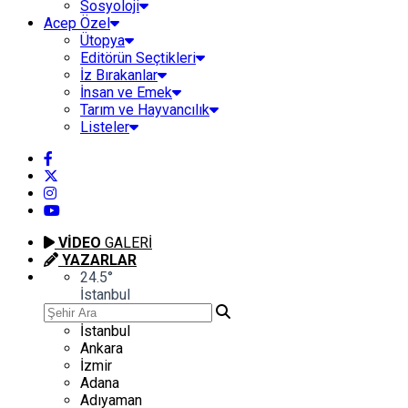
Sosyoloji
Acep Özel
Ütopya
Editörün Seçtikleri
İz Bırakanlar
İnsan ve Emek
Tarım ve Hayvancılık
Listeler
VİDEO
GALERİ
YAZARLAR
24.5
°
İstanbul
İstanbul
Ankara
İzmir
Adana
Adıyaman