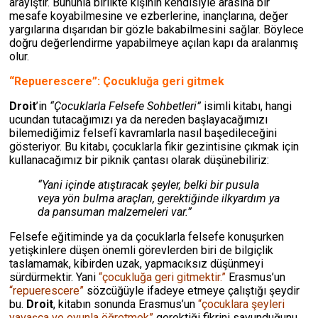
arayıştır. Bununla birlikte kişinin kendisiyle arasına bir
mesafe koyabilmesine ve ezberlerine, inançlarına, değer
yargılarına dışarıdan bir gözle bakabilmesini sağlar. Böylece
doğru değerlendirme yapabilmeye açılan kapı da aralanmış
olur.
“Repuerescere”: Çocukluğa geri gitmek
Droit
’in
“Çocuklarla Felsefe Sohbetleri”
isimli kitabı, hangi
ucundan tutacağımızı ya da nereden başlayacağımızı
bilemediğimiz felsefî kavramlarla nasıl başedileceğini
gösteriyor. Bu kitabı, çocuklarla fikir gezintisine çıkmak için
kullanacağımız bir piknik çantası olarak düşünebiliriz:
“Yani içinde atıştıracak şeyler, belki bir pusula
veya yön bulma araçları, gerektiğinde ilkyardım ya
da pansuman malzemeleri var.”
Felsefe eğitiminde ya da çocuklarla felsefe konuşurken
yetişkinlere düşen önemli görevlerden biri de bilgiçlik
taslamamak, kibirden uzak, yapmacıksız düşünmeyi
sürdürmektir. Yani
“çocukluğa geri gitmektir.”
Erasmus’un
“repuerescere”
sözcüğüyle ifadeye etmeye çalıştığı şeydir
bu.
Droit
, kitabın sonunda Erasmus’un
“çocuklara şeyleri
yavaşça ve oyunla öğretmek”
gerektiği fikrini savunduğunu