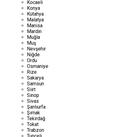
Kocaeli
Konya
Kütahya
Malatya
Manisa
Mardin
Muğla
Muş
Nevşehir
Niğde
Ordu
Osmaniye
Rize
Sakarya
Samsun
Siirt
Sinop
Sivas
Şanlıurfa
Şırnak
Tekirdağ
Tokat
Trabzon
Tunceli