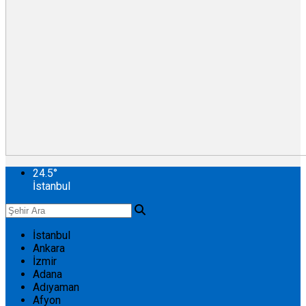
24.5
°
İstanbul
İstanbul
Ankara
İzmir
Adana
Adıyaman
Afyon