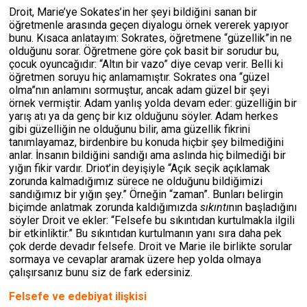
Droit, Marie’ye Sokates’in her şeyi bildiğini sanan bir
öğretmenle arasında geçen diyalogu örnek vererek yapıyor
bunu. Kısaca anlatayım: Sokrates, öğretmene “güzellik”in ne
olduğunu sorar. Öğretmene göre çok basit bir sorudur bu,
çocuk oyuncağıdır: “Altın bir vazo” diye cevap verir. Belli ki
öğretmen soruyu hiç anlamamıştır. Sokrates ona “güzel
olma”nın anlamını sormuştur, ancak adam güzel bir şeyi
örnek vermiştir. Adam yanlış yolda devam eder: güzelliğin bir
yarış atı ya da genç bir kız olduğunu söyler. Adam herkes
gibi güzelliğin ne olduğunu bilir, ama güzellik fikrini
tanımlayamaz, birdenbire bu konuda hiçbir şey bilmediğini
anlar. İnsanın bildiğini sandığı ama aslında hiç bilmediği bir
yığın fikir vardır. Driot’in deyişiyle “Açık seçik açıklamak
zorunda kalmadığımız sürece ne olduğunu bildiğimizi
sandığımız bir yığın şey.” Örneğin “zaman”. Bunları belirgin
biçimde anlatmak zorunda kaldığımızda
sıkıntı
nın başladığını
söyler Droit ve ekler: “Felsefe bu sıkıntıdan kurtulmakla ilgili
bir etkinliktir.” Bu sıkıntıdan kurtulmanın yanı sıra daha pek
çok derde devadır felsefe. Droit ve Marie ile birlikte sorular
sormaya ve cevaplar aramak üzere hep yolda olmaya
çalışırsanız bunu siz de fark edersiniz.
Felsefe ve edebiyat ilişkisi