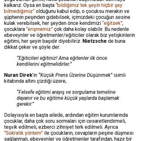
kalkarız. Oysa en başta
“bildiğimiz tek şeyin hiçbir şey
bilmediğimiz”
olduğunu kabul edip, o çocuksu merakın ve
şüphenin peşinden gidebilsek, içimizdeki çocuğun sesine
kulak verebilsek, her şeyden önce kendimizi
“eğitsek”
,
çocuklara
“erişmemiz”
çok daha kolay olabilir. Bu nedenle
ebeveynler ve öğretmenler/eğiticiler olarak biz yetişkinlerin
eğitimi, her şeyin başıdır diyebiliriz.
Nietzsche
de buna
dikkat çeker ve şöyle der:
“Eğiticileri eğitiniz! Ama eğitenler ilk önce
kendilerini eğitmelidirler.”
Nuran Direk
’in
“Küçük Prens Üzerine Düşünmek”
isimli
kitabında altını çizdiği üzere,
“Felsefe eğitimi arayış ve sorgulama temeline
dayanır ve bu eğitime küçük yaşlarda başlamak
gerekir.”
Dolayısıyla en başta ailede, ardından eğitim kurumlarında
çocuklar, daha çok soru sormaları için cesaretlendirmeli,
teşvik edilmeli, ezberci zihniyet terk edilmeli. Ayrıca
“Sokratik yöntem”
ile çocukların, cevapların peşine düşmesi
sağlanmalı, ebeveynler ve öğretmenler tarafından, hazır bir