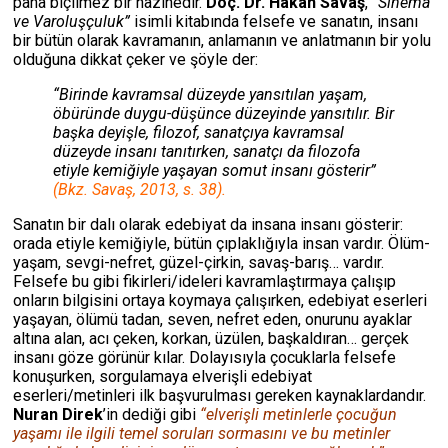
paha biçilmez bir hazinedir.
Doç. Dr. Hakan Savaş
,
“Sinema
ve Varoluşçuluk”
isimli kitabında felsefe ve sanatın, insanı
bir bütün olarak kavramanın, anlamanın ve anlatmanın bir yolu
olduğuna dikkat çeker ve şöyle der:
“Birinde kavramsal düzeyde yansıtılan yaşam,
öbüründe duygu-düşünce düzeyinde yansıtılır. Bir
başka deyişle, filozof, sanatçıya kavramsal
düzeyde insanı tanıtırken, sanatçı da filozofa
etiyle kemiğiyle yaşayan somut insanı gösterir”
(Bkz. Savaş, 2013, s. 38).
Sanatın bir dalı olarak edebiyat da insana insanı gösterir:
orada etiyle kemiğiyle, bütün çıplaklığıyla insan vardır. Ölüm-
yaşam, sevgi-nefret, güzel-çirkin, savaş-barış… vardır.
Felsefe bu gibi fikirleri/ideleri kavramlaştırmaya çalışıp
onların bilgisini ortaya koymaya çalışırken, edebiyat eserleri
yaşayan, ölümü tadan, seven, nefret eden, onurunu ayaklar
altına alan, acı çeken, korkan, üzülen, başkaldıran… gerçek
insanı göze görünür kılar. Dolayısıyla çocuklarla felsefe
konuşurken, sorgulamaya elverişli edebiyat
eserleri/metinleri ilk başvurulması gereken kaynaklardandır.
Nuran Direk
’in dediği gibi
“elverişli metinlerle çocuğun
yaşamı ile ilgili temel soruları sormasını ve bu metinler