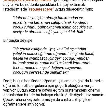
söyler ve bu nedenle çocuklara bir şey aktarmak
istediğimizde
“repuerescere”
uygun düşecektir. Yani;
“dolu dolu yetişkin olmayı bırakmadan ve
imkânlarına tamamen sahip olarak kendinde
çocuk ruhunu bulmaktır, yetişkinin çocukla aynı
seviyede olmasını sağlayan çocukluk hali.”
Bir başka deyişle
“bir çocuk eşliğinde −yaş ve bilgi açısından−
yetişkin olarak eğitimin öğrenimleri içinde basit,
neşeli ve oyunbazca içindeki çocuğu yeniden
bulmak ama bununla birlikte kendi konumunu
terk etmeden bu içsel değişim sayesinde
çocuğun seviyesinde olabilmek.”
Droit, bunun her türden öğrenim için ama en çok da felsefe
eğitimi, felsefî sorgulama için geçerli olduğuna vurgu
yapıyor. Bugün ezbere dayalı eğitim sistemindeki önemli
sorunlardan biri de bu bakışın eksikliğidir diyebiliriz sanırım.
Çocuk ruhunu kaybetmemiş ya da o ruha sahip çıkan
öğretmenlere ihtiyaç var.