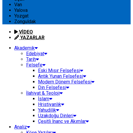
Van
Yalova
Yozgat
Zonguldak
VİDEO
YAZARLAR
Akademik
Edebiyat
Tarih
Felsefe
Eski Mısır Felsefesi
Antik Yunan Felsefesi
Modern Dönem Felsefesi
Din Felsefesi
İlahiyat & Teoloji
İslam
Hristiyanlık
Yahudilik
Uzakdoğu Dinleri
Çeşitli İnanç ve Akımlar
Analiz
Köşe Yazıları