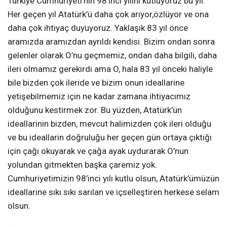
Türkiye Cumhuriyeti’nin 98’inci yılını kutluyoruz bu yıl.
Her geçen yıl Atatürk’ü daha çok arıyor,özlüyor ve ona
daha çok ihtiyaç duyuyoruz. Yaklaşık 83 yıl önce
aramızda aramızdan ayrıldı kendisi. Bizim ondan sonra
gelenler olarak O’nu geçmemiz, ondan daha bilgili, daha
ileri olmamız gerekirdi ama O, hala 83 yıl önceki haliyle
bile bizden çok ileride ve bizim onun ideallarine
yetişebilmemiz için ne kadar zamana ihtiyacımız
olduğunu kestirmek zor. Bu yüzden, Atatürk’ün
ideallarinin bizden, mevcut halimizden çok ileri olduğu
ve bu ideallarin doğruluğu her geçen gün ortaya çıktığı
için çağı okuyarak ve çağa ayak uydurarak O’nun
yolundan gitmekten başka çaremiz yok.
Cumhuriyetimizin 98’inci yılı kutlu olsun, Atatürk’ümüzün
ideallarine sıkı sıkı sarılan ve içselleştiren herkese selam
olsun.