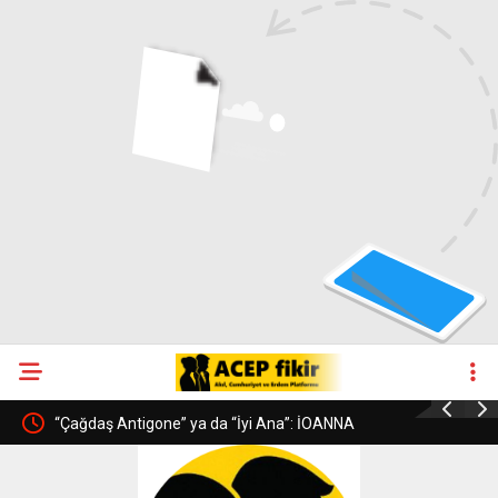
LAYIŞI
“Çağdaş Antigone” ya da “İyi Ana”: İOANNA
ENTELEKT
KUÇURADİ
NÂTIK HA