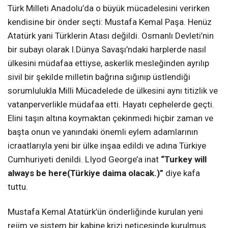
Türk Milleti Anadolu’da o büyük mücadelesini verirken
kendisine bir önder seçti: Mustafa Kemal Paşa. Henüz
Atatürk yani Türklerin Atası değildi. Osmanlı Devleti’nin
bir subayı olarak I.Dünya Savaşı’ndaki harplerde nasıl
ülkesini müdafaa ettiyse, askerlik mesleğinden ayrılıp
sivil bir şekilde milletin bağrına sığınıp üstlendiği
sorumlulukla Milli Mücadelede de ülkesini aynı titizlik ve
vatanperverlikle müdafaa etti. Hayatı cephelerde geçti.
Elini taşın altına koymaktan çekinmedi hiçbir zaman ve
başta onun ve yanındaki önemli eylem adamlarının
icraatlarıyla yeni bir ülke inşaa edildi ve adına Türkiye
Cumhuriyeti denildi. LIyod George’a inat
“Turkey will
always be here(Türkiye daima olacak.)”
diye kafa
tuttu.
Mustafa Kemal Atatürk’ün önderliğinde kurulan yeni
rejim ve sistem bir kabine krizi neticesinde kurulmuş