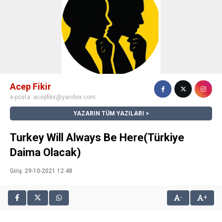
Acep Fikir
e-posta:
acepfikir@yandex.com
YAZARIN TÜM YAZILARI
Turkey Will Always Be Here(Türkiye
Daima Olacak)
Giriş: 29-10-2021 12:48
-
+