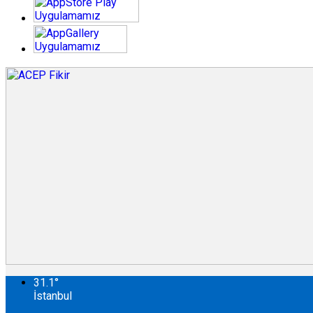
31.1
°
İstanbul