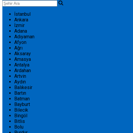
İstanbul
Ankara
İzmir
Adana
Adıyaman
Afyon
Ağrı
Aksaray
Amasya
Antalya
Ardahan
Artvin
Aydın
Balıkesir
Bartın
Batman
Bayburt
Bilecik
Bingöl
Bitlis
Bolu
Burdur