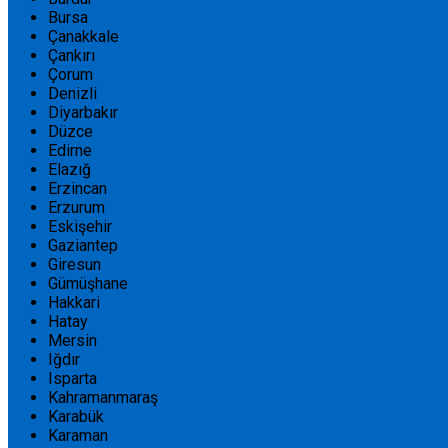
Bursa
Çanakkale
Çankırı
Çorum
Denizli
Diyarbakır
Düzce
Edirne
Elazığ
Erzincan
Erzurum
Eskişehir
Gaziantep
Giresun
Gümüşhane
Hakkari
Hatay
Mersin
Iğdır
Isparta
Kahramanmaraş
Karabük
Karaman