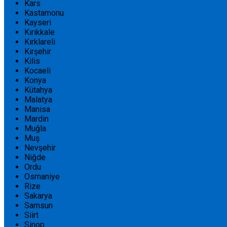
Kars
Kastamonu
Kayseri
Kırıkkale
Kırklareli
Kırşehir
Kilis
Kocaeli
Konya
Kütahya
Malatya
Manisa
Mardin
Muğla
Muş
Nevşehir
Niğde
Ordu
Osmaniye
Rize
Sakarya
Samsun
Siirt
Sinop