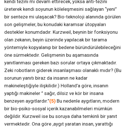
kendi tezini mi devam ettirecek, yoksa anti-tezini
üreterek kendi soyunun köleleşmesini sağlayan “yeni”
bir senteze mi ulaşacak? Bio-teknoloji alanında görülen
son gelişmeler, bu konudaki karamsar ütopyaları
destekler konumdadır. Kurzweil, beynin bir fonksiyonu
olan zekanın, beyin üzerinde yapılacak bir tarama
yöntemiyle kopyalanıp bir bedene büründürülebileceğini
öne sürmektedir. Gelişmenin bu aşamasında
yanıtlanması gereken bazı sorular ortaya çıkmaktadır.
Zeki robotların giderek insanlaşması olanaklı mıdır? (Bu
sorunun yanıtı biraz da insanın ne kadar
makineleştiğiyle ilişkilidir.) Holland’a göre, insanın
yaptığı makineler ” sağır, dilsiz ve kör bir insana
benzeyen aygıtlardır.”
(5)
Bu nedenle aygıtların, modern
bir bio-psiko-sosyal içerik kazanabilmeleri mümkün
değildir. Kurzweil ise bu soruya daha temkinli bir yanıt
vermektedir. Ona göre ,aygıt yaratan insan, yarattığı