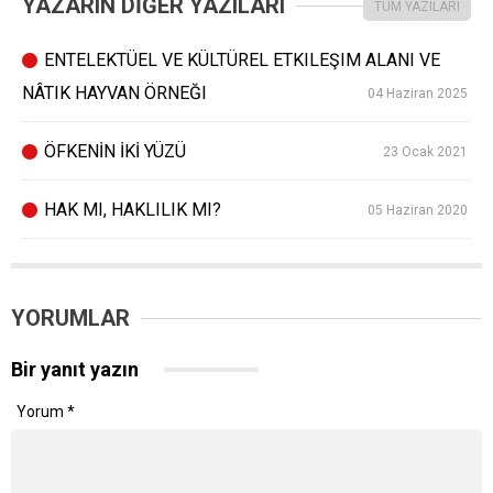
YAZARIN DİĞER YAZILARI
TÜM YAZILARI
ENTELEKTÜEL VE KÜLTÜREL ETKILEŞIM ALANI VE
NÂTIK HAYVAN ÖRNEĞI
04 Haziran 2025
ÖFKENİN İKİ YÜZÜ
23 Ocak 2021
HAK MI, HAKLILIK MI?
05 Haziran 2020
YORUMLAR
Bir yanıt yazın
Yorum
*