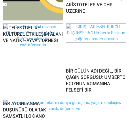
ARİSTOTELES VE CHP
ÜZERİNE
ENTELEKTÜEL VE
KÜLTÜREL ETKILEŞIM ALANI
VE NÂTIK HAYVAN ÖRNEĞI
BİR GÜLÜN ADI DEĞİL, BİR
ÇAĞIN SORGUSU: UMBERTO
ECO’NUN ROMANINA
FELSEFİ BİR
BİR AYDINLANMA
DÜŞÜNÜRÜ OLARAK
SAMSATLI LOKİANO