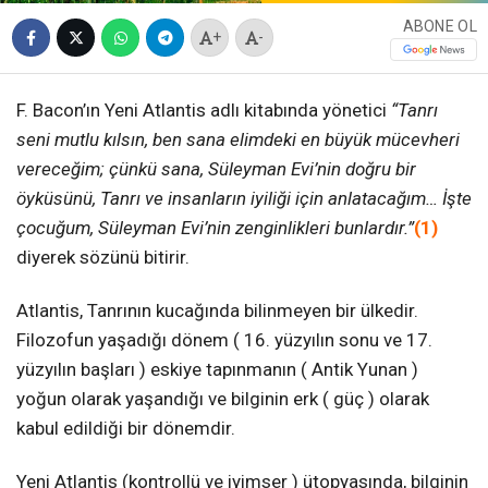
ABONE OL
+
-
F. Bacon’ın Yeni Atlantis adlı kitabında yönetici
“Tanrı
seni mutlu kılsın, ben sana elimdeki en büyük mücevheri
vereceğim; çünkü sana, Süleyman Evi’nin doğru bir
öyküsünü, Tanrı ve insanların iyiliği için anlatacağım… İşte
çocuğum, Süleyman Evi’nin zenginlikleri bunlardır.”
(1)
diyerek sözünü bitirir.
Atlantis, Tanrının kucağında bilinmeyen bir ülkedir.
Filozofun yaşadığı dönem ( 16. yüzyılın sonu ve 17.
yüzyılın başları ) eskiye tapınmanın ( Antik Yunan )
yoğun olarak yaşandığı ve bilginin erk ( güç ) olarak
kabul edildiği bir dönemdir.
Yeni Atlantis (kontrollü ve iyimser ) ütopyasında, bilginin