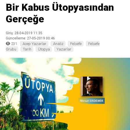
Bir Kabus Ütopyasından
Gerçeğe
Giriş: 28-04-2019 11:35
Güncelleme: 27-05-2019 00:46
231
Acep Yazarlar
Analiz
Felsefe
Felsefe
Grubu
Tarih
Ütopya
Yazarlar