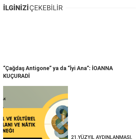
İLGİNİZİ
ÇEKEBİLİR
“Çağdaş Antigone” ya da “İyi Ana”: İOANNA
KUÇURADİ
21.YÜZYIL AYDINLANMASI,