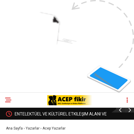
ENTELEKTÜEL VE KÜLTÜREL ETKILEŞIM ALANI VE
21.YÜZYI
NÂTIK HAYVAN ÖRNEĞI
ÜZERİNE
Ana Sayfa
›
Yazarlar
›
Acep Yazarlar