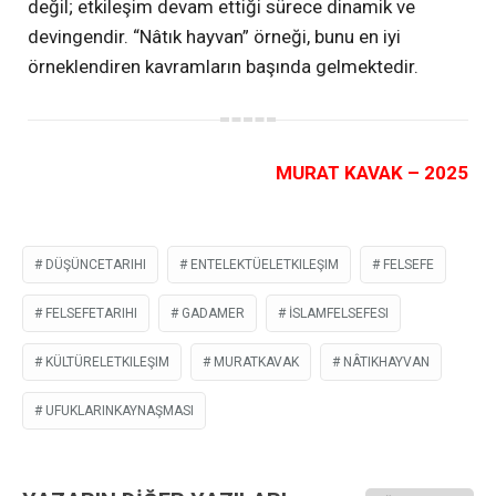
değil; etkileşim devam ettiği sürece dinamik ve
devingendir. “Nâtık hayvan” örneği, bunu en iyi
örneklendiren kavramların başında gelmektedir.
MURAT KAVAK – 2025
DÜŞÜNCETARIHI
ENTELEKTÜELETKILEŞIM
FELSEFE
FELSEFETARIHI
GADAMER
İSLAMFELSEFESI
KÜLTÜRELETKILEŞIM
MURATKAVAK
NÂTIKHAYVAN
UFUKLARINKAYNAŞMASI