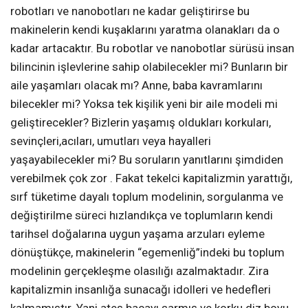
robotları ve nanobotları ne kadar geliştirirse bu
makinelerin kendi kuşaklarını yaratma olanakları da o
kadar artacaktır. Bu robotlar ve nanobotlar sürüsü insan
bilincinin işlevlerine sahip olabilecekler mi? Bunların bir
aile yaşamları olacak mı? Anne, baba kavramlarını
bilecekler mi? Yoksa tek kişilik yeni bir aile modeli mi
geliştirecekler? Bizlerin yaşamış oldukları korkuları,
sevinçleri,acıları, umutları veya hayalleri
yaşayabilecekler mi? Bu soruların yanıtlarını şimdiden
verebilmek çok zor . Fakat tekelci kapitalizmin yarattığı,
sırf tüketime dayalı toplum modelinin, sorgulanma ve
değiştirilme süreci hızlandıkça ve toplumların kendi
tarihsel doğalarına uygun yaşama arzuları eyleme
dönüştükçe, makinelerin “egemenliğ”indeki bu toplum
modelinin gerçekleşme olasılığı azalmaktadır. Zira
kapitalizmin insanlığa sunacağı idolleri ve hedefleri
kalmamıştır. Yani ateş bacayı sarmış ve korku diz boyu