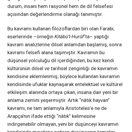
durum, insanı hem rasyonel hem de dil felsefesi
açısından değerlendirme olanağı tanımıştır.
Bu kavramı kullanan filozoflardan biri olan Farabi,
eserlerinde –örneğin
Kitâbü’l-Hurûf
‘ta– yaptığı
kavram analizlerine dilsel anlamdan başlamış, sonra
kavramı felsefi alana taşımıştır. Kavramın bu
düşünsel yolculuğu dil içerdiğinden, bu kez kendi
kültürünün dilsel ve tarihsel zenginliği de kavramın
kendisine eklemlenmiş; böylece kullanılan kavramın
kendisinde ufuklar kaynaşarak entelektüel ve kültürel
etkileşim alanında ortaya çıkan, insana dair yeni bir
anlama zemini yeşermiştir. Artık “nâtık hayvan”
kavramı, ne tam anlamıyla Aristoteles’e ne de
Arapça’nın ifade ettiği “nâtık” kelimesine
indirgenebilir olmayan, yeni bir düşünceyi kavramın