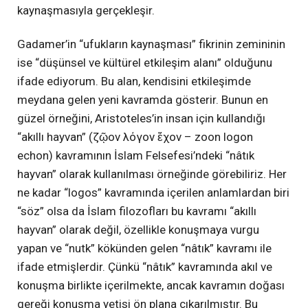
kaynaşmasıyla gerçekleşir.
Gadamer’in “ufukların kaynaşması” fikrinin zemininin
ise “düşünsel ve kültürel etkileşim alanı” olduğunu
ifade ediyorum. Bu alan, kendisini etkileşimde
meydana gelen yeni kavramda gösterir. Bunun en
güzel örneğini, Aristoteles’in insan için kullandığı
“akıllı hayvan” (ζῷον λόγον ἔχον – zoon logon
echon) kavramının İslam Felsefesi’ndeki “nâtık
hayvan” olarak kullanılması örneğinde görebiliriz. Her
ne kadar “logos” kavramında içerilen anlamlardan biri
“söz” olsa da İslam filozofları bu kavramı “akıllı
hayvan” olarak değil, özellikle konuşmaya vurgu
yapan ve “nutk” kökünden gelen “nâtık” kavramı ile
ifade etmişlerdir. Çünkü “nâtık” kavramında akıl ve
konuşma birlikte içerilmekte, ancak kavramın doğası
gereği konuşma yetisi ön plana çıkarılmıştır. Bu