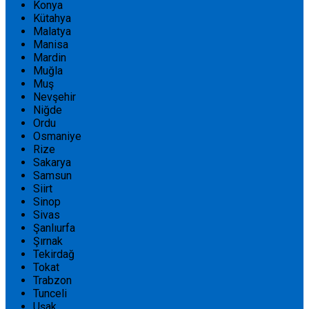
Konya
Kütahya
Malatya
Manisa
Mardin
Muğla
Muş
Nevşehir
Niğde
Ordu
Osmaniye
Rize
Sakarya
Samsun
Siirt
Sinop
Sivas
Şanlıurfa
Şırnak
Tekirdağ
Tokat
Trabzon
Tunceli
Uşak