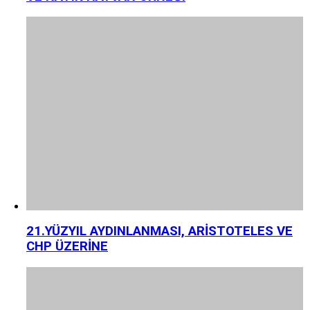
21.YÜZYIL AYDINLANMASI, ARİSTOTELES VE
CHP ÜZERİNE