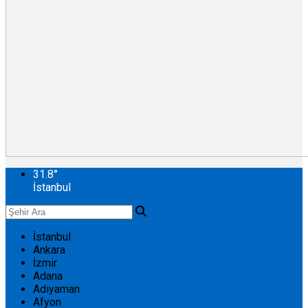
31.8
°
İstanbul
İstanbul
Ankara
İzmir
Adana
Adıyaman
Afyon