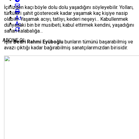
İçinizden kaçı böyle dolu dolu yaşadığını söyleyebilir. Yolları,
türküleri şahit gösterecek kadar yaşamak kaç kişiye nasip
+
olabilir. Yaşamak acıyı, tatlıyı, kederi neşeyi… Kabullenmek
-
dünyadaki bin bir musibeti; kabul ettirmek kendini, yaşadığını
sanan kalabalığa…
ABONE OL
İşte
Bedri Rahmi Eyüboğlu
bunların tümünü başarabilmiş ve
avazı çıktığı kadar bağırabilmiş sanatçılarımızdan birisidir.