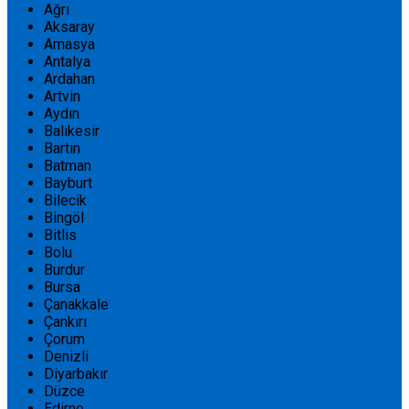
Ağrı
Aksaray
Amasya
Antalya
Ardahan
Artvin
Aydın
Balıkesir
Bartın
Batman
Bayburt
Bilecik
Bingöl
Bitlis
Bolu
Burdur
Bursa
Çanakkale
Çankırı
Çorum
Denizli
Diyarbakır
Düzce
Edirne