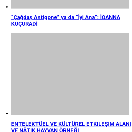
“Çağdaş Antigone” ya da “İyi Ana”: İOANNA
KUÇURADİ
ENTELEKTÜEL VE KÜLTÜREL ETKILEŞIM ALANI
VE NÂTIK HAYVAN ÖRNEĞI