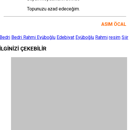
Topunuzu azad edeceğim.
ASIM ÖCAL
Bedri
Bedri Rahmi Eyüboğlu
Edebiyat
Eyüboğlu
Rahmi
resim
Şiir
İLGİNİZİ
ÇEKEBİLİR