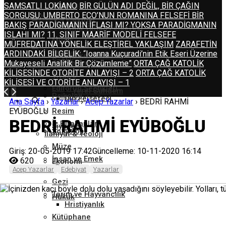
Sinema
SAMSATLI LOKİANO
BİR GÜLÜN ADI DEĞİL, BİR ÇAĞIN
SORGUSU: UMBERTO ECO’NUN ROMANINA FELSEFİ BİR
Acep Özel
Aktüel
BAKIŞ
PARADİGMANIN İFLASI MI? YOKSA PARADİGMANIN
Toplum
Antik Yunan Felsefesi
ISLAHI MI?
11. SINIF MAARİF MODELİ FELSEFE
Müzik
MÜFREDATINA YÖNELİK ELEŞTİREL YAKLAŞIM
ZARAFETİN
Ütopya
ARDINDAKİ BİLGELİK: “Ioanna Kuçuradi’nin Etik Eseri Üzerine
Ülke Gündemi
Sağlık
Mukayeseli Analitik Bir Çözümleme”
Modern Dönem Felsefesi
ORTA ÇAĞ KATOLİK
KİLİSESİNDE OTORİTE ANLAYIŞI – 2
ORTA ÇAĞ KATOLİK
Tiyatro
KİLİSESİ VE OTORİTE ANLAYIŞI – 1
Editörün Seçtikleri
Yerel Gündem
Psikoloji
Din Felsefesi
Ana Sayfa
›
Yazarlar
›
Acep Yazarlar
›
BEDRİ RAHMİ
EYÜBOĞLU
Resim
BEDRİ RAHMİ EYÜBOĞLU
İz Bırakanlar
Siyaset
Sosyoloji
İlahiyat & Teoloji
Müze
Giriş: 20-05-2019 17:42
Güncelleme: 10-11-2020 16:14
İnsan ve Emek
620
Ekonomi
İslam
Acep Yazarlar
Edebiyat
Yazarlar
Gezi
Tarım ve Hayvancılık
Hukuk
Hristiyanlık
Kütüphane