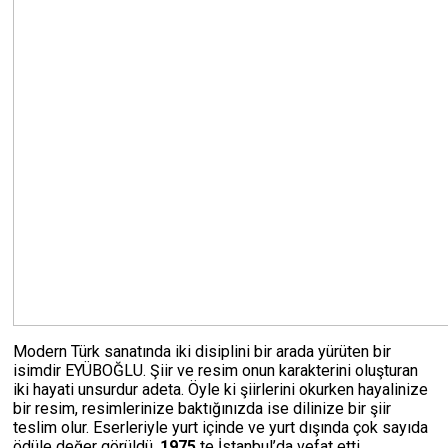
Modern Türk sanatında iki disiplini bir arada yürüten bir
isimdir EYÜBOĞLU. Şiir ve resim onun karakterini oluşturan
iki hayati unsurdur adeta. Öyle ki şiirlerini okurken hayalinize
bir resim, resimlerinize baktığınızda ise dilinize bir şiir
teslim olur. Eserleriyle yurt içinde ve yurt dışında çok sayıda
ödüle değer görüldü.
1975
te İstanbul’da vefat etti.