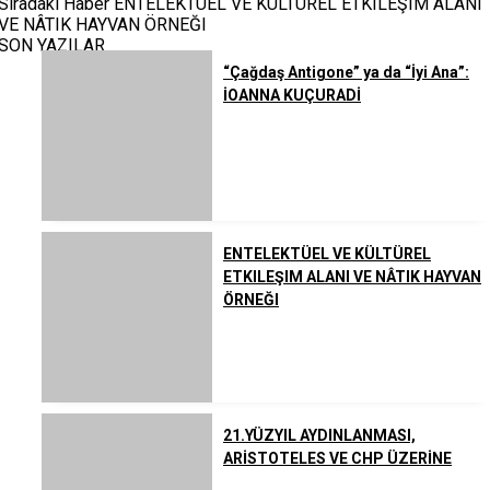
Sıradaki Haber
ENTELEKTÜEL VE KÜLTÜREL ETKILEŞIM ALANI
VE NÂTIK HAYVAN ÖRNEĞI
SON YAZILAR
“Çağdaş Antigone” ya da “İyi Ana”:
İOANNA KUÇURADİ
ENTELEKTÜEL VE KÜLTÜREL
ETKILEŞIM ALANI VE NÂTIK HAYVAN
ÖRNEĞI
21.YÜZYIL AYDINLANMASI,
ARİSTOTELES VE CHP ÜZERİNE