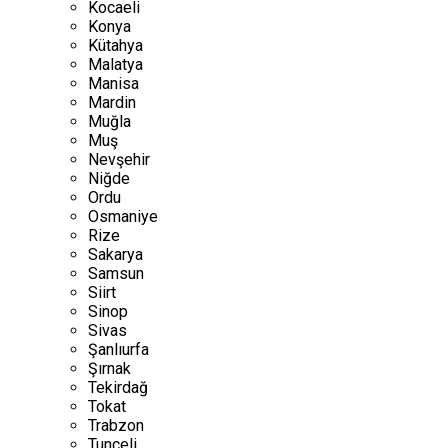
Kocaeli
Konya
Kütahya
Malatya
Manisa
Mardin
Muğla
Muş
Nevşehir
Niğde
Ordu
Osmaniye
Rize
Sakarya
Samsun
Siirt
Sinop
Sivas
Şanlıurfa
Şırnak
Tekirdağ
Tokat
Trabzon
Tunceli