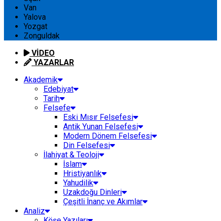
Van
Yalova
Yozgat
Zonguldak
VİDEO
YAZARLAR
Akademik
Edebiyat
Tarih
Felsefe
Eski Mısır Felsefesi
Antik Yunan Felsefesi
Modern Dönem Felsefesi
Din Felsefesi
İlahiyat & Teoloji
İslam
Hristiyanlık
Yahudilik
Uzakdoğu Dinleri
Çeşitli İnanç ve Akımlar
Analiz
Köşe Yazıları