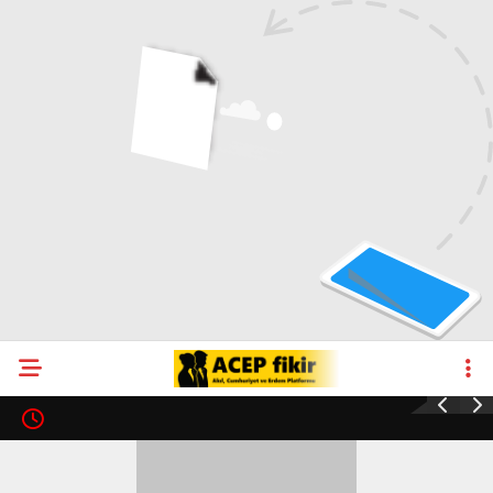
VİDEO
AKADEMIK
ANALIZ
BILIM & TEKNOLOJI
KÜLTÜR & SANAT
EĞITIM & ÖĞRETIM
YAŞAM
ACEP ÖZEL