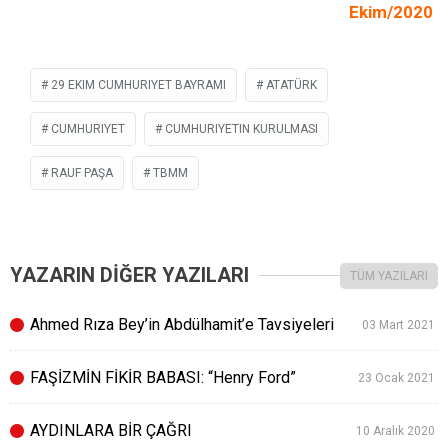
Ekim/2020
29 EKIM CUMHURIYET BAYRAMI
ATATÜRK
CUMHURIYET
CUMHURIYETIN KURULMASI
RAUF PAŞA
TBMM
YAZARIN DİĞER YAZILARI
TÜM YAZILARI
Ahmed Rıza Bey’in Abdülhamit’e Tavsiyeleri
03 Mart 2021
FAŞİZMİN FİKİR BABASI: “Henry Ford”
23 Ocak 2021
AYDINLARA BİR ÇAĞRI
10 Aralık 2020