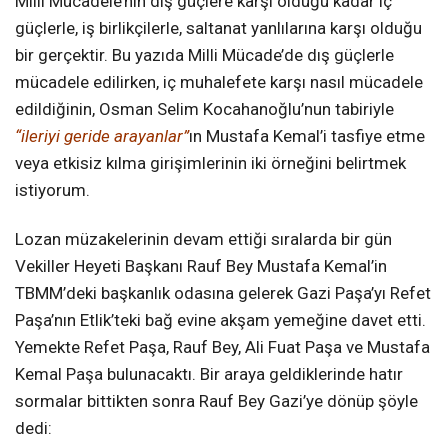
Milli Mücadele’nin dış güçlere karşı olduğu kadar iç
güçlerle, iş birlikçilerle, saltanat yanlılarına karşı olduğu
bir gerçektir. Bu yazıda Milli Mücade’de dış güçlerle
mücadele edilirken, iç muhalefete karşı nasıl mücadele
edildiğinin, Osman Selim Kocahanoğlu’nun tabiriyle
“ileriyi geride arayanlar”
ın Mustafa Kemal’i tasfiye etme
veya etkisiz kılma girişimlerinin iki örneğini belirtmek
istiyorum.
Lozan müzakelerinin devam ettiği sıralarda bir gün
Vekiller Heyeti Başkanı Rauf Bey Mustafa Kemal’in
TBMM’deki başkanlık odasına gelerek Gazi Paşa’yı Refet
Paşa’nın Etlik’teki bağ evine akşam yemeğine davet etti.
Yemekte Refet Paşa, Rauf Bey, Ali Fuat Paşa ve Mustafa
Kemal Paşa bulunacaktı. Bir araya geldiklerinde hatır
sormalar bittikten sonra Rauf Bey Gazi’ye dönüp şöyle
dedi: