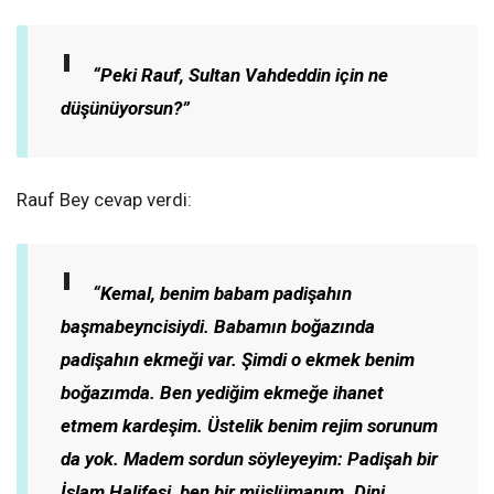
“Peki Rauf, Sultan Vahdeddin için ne
düşünüyorsun?”
Rauf Bey cevap verdi:
“Kemal, benim babam padişahın
başmabeyncisiydi. Babamın boğazında
padişahın ekmeği var. Şimdi o ekmek benim
boğazımda. Ben yediğim ekmeğe ihanet
etmem kardeşim. Üstelik benim rejim sorunum
da yok. Madem sordun söyleyeyim: Padişah bir
İslam Halifesi, ben bir müslümanım. Dini