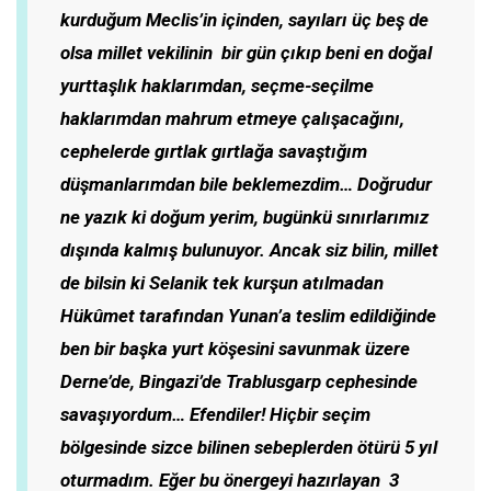
kurduğum Meclis’in içinden, sayıları üç beş de
olsa millet vekilinin bir gün çıkıp beni en doğal
yurttaşlık haklarımdan, seçme-seçilme
haklarımdan mahrum etmeye çalışacağını,
cephelerde gırtlak gırtlağa savaştığım
düşmanlarımdan bile beklemezdim… Doğrudur
ne yazık ki doğum yerim, bugünkü sınırlarımız
dışında kalmış bulunuyor. Ancak siz bilin, millet
de bilsin ki Selanik tek kurşun atılmadan
Hükûmet tarafından Yunan’a teslim edildiğinde
ben bir başka yurt köşesini savunmak üzere
Derne’de, Bingazi’de Trablusgarp cephesinde
savaşıyordum… Efendiler! Hiçbir seçim
bölgesinde sizce bilinen sebeplerden ötürü 5 yıl
oturmadım. Eğer bu önergeyi hazırlayan 3