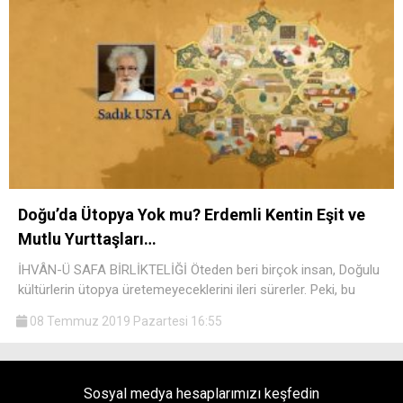
Doğu’da Ütopya Yok mu? Erdemli Kentin Eşit ve
Mutlu Yurttaşları…
İHVÂN-Ü SAFA BİRLİKTELİĞİ Öteden beri birçok insan, Doğulu
kültürlerin ütopya üretemeyeceklerini ileri sürerler. Peki, bu
08 Temmuz 2019 Pazartesi 16:55
Sosyal medya hesaplarımızı keşfedin