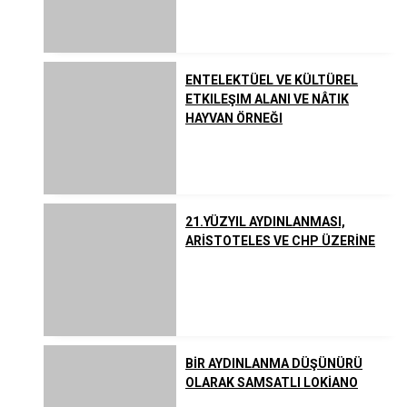
Listeler
Yahudilik
ENTELEKTÜEL VE KÜLTÜREL
Uzakdoğu Dinleri
ETKILEŞIM ALANI VE NÂTIK
HAYVAN ÖRNEĞI
Çeşitli İnanç ve Akımlar
21.YÜZYIL AYDINLANMASI,
ARİSTOTELES VE CHP ÜZERİNE
BİR AYDINLANMA DÜŞÜNÜRÜ
OLARAK SAMSATLI LOKİANO