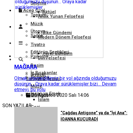
Sinema
Acep Özel
Aktüel
Toplum
Antik Yunan Felsefesi
Müzik
Ütopya
Ülke Gündemi
Sağlık
Modern Dönem Felsefesi
Tiyatro
Editörün Seçtikleri
Yerel Gündem
Psikoloji
Din Felsefesi
Resim
MAĞARA
İz Bırakanlar
Siyaset
Sosyoloji
Olmak istemediğimiz bir yol ağzında olduğumuzu
İlahiyat & Teoloji
düşünün… Oraya kadar sürüklemişler bizi… Devam
Müze
etmeyi, bu yolu
İnsan ve Emek
Ekonomi
25 Ağustos 2020 Salı 14:06
İslam
SON YAZILAR
Gezi
“Çağdaş Antigone” ya da “İyi Ana”:
Tarım ve Hayvancılık
Hukuk
İOANNA KUÇURADİ
Hristiyanlık
Kütüphane