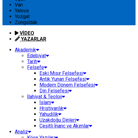
Van
Yalova
Yozgat
Zonguldak
VİDEO
YAZARLAR
Akademik
Edebiyat
Tarih
Felsefe
Eski Mısır Felsefesi
Antik Yunan Felsefesi
Modern Dönem Felsefesi
Din Felsefesi
İlahiyat & Teoloji
İslam
Hristiyanlık
Yahudilik
Uzakdoğu Dinleri
Çeşitli İnanç ve Akımlar
Analiz
Köşe Yazıları