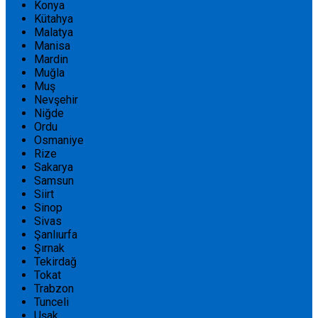
Konya
Kütahya
Malatya
Manisa
Mardin
Muğla
Muş
Nevşehir
Niğde
Ordu
Osmaniye
Rize
Sakarya
Samsun
Siirt
Sinop
Sivas
Şanlıurfa
Şırnak
Tekirdağ
Tokat
Trabzon
Tunceli
Uşak