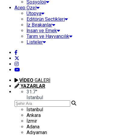
Sosyoloji
Acep Özel
Ütopya
Editörün Seçtikleri
İz Bırakanlar
İnsan ve Emek
Tarım ve Hayvancılık
Listeler
VİDEO
GALERİ
YAZARLAR
31.7
°
İstanbul
İstanbul
Ankara
İzmir
Adana
Adıyaman