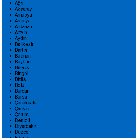
Ağrı
Aksaray
Amasya
Antalya
Ardahan
Artvin
Aydın
Balıkesir
Bartın
Batman
Bayburt
Bilecik
Bingöl
Bitlis
Bolu
Burdur
Bursa
Çanakkale
Çankırı
Çorum
Denizli
Diyarbakır
Düzce
Edirne