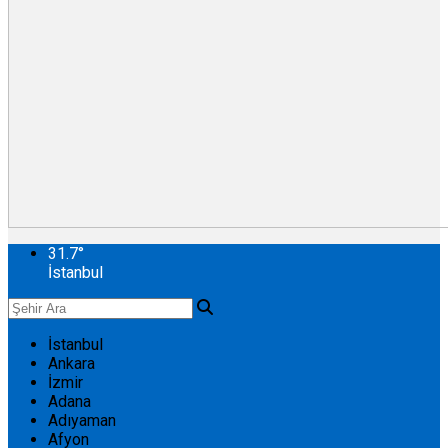
31.7
°
İstanbul
İstanbul
Ankara
İzmir
Adana
Adıyaman
Afyon