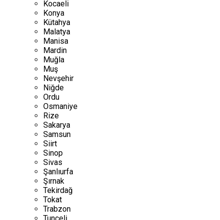
Kocaeli
Konya
Kütahya
Malatya
Manisa
Mardin
Muğla
Muş
Nevşehir
Niğde
Ordu
Osmaniye
Rize
Sakarya
Samsun
Siirt
Sinop
Sivas
Şanlıurfa
Şırnak
Tekirdağ
Tokat
Trabzon
Tunceli