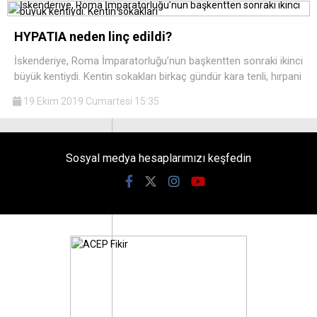
HYPATIA neden linç edildi?
İskenderiye, Roma İmparatorluğu’nun başkentten sonraki ikinci
büyük kentiydi. Kentin sokakları birkaç gündür kara tenli, hırpani
19 Ekim 2019 Cumartesi 15:35
Sosyal medya hesaplarımızı keşfedin