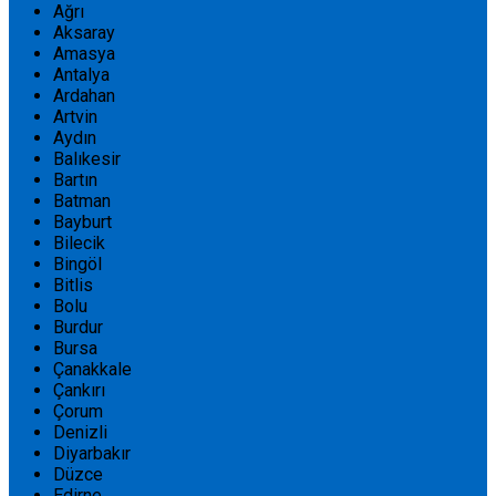
Ağrı
Aksaray
Amasya
Antalya
Ardahan
Artvin
Aydın
Balıkesir
Bartın
Batman
Bayburt
Bilecik
Bingöl
Bitlis
Bolu
Burdur
Bursa
Çanakkale
Çankırı
Çorum
Denizli
Diyarbakır
Düzce
Edirne