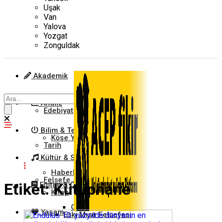
Uşak
Van
Yalova
Yozgat
Zonguldak
Akademik
Analiz
Edebiyat
Bilim & Teknoloji
Köşe Yazıları
Tarih
Kültür & Sanat
Haberler
Felsefe
Etiket:
Kütüphane
Eğitim & Öğretim
Kitap
Global
Yaşam
Eski Mısır Felsefesi