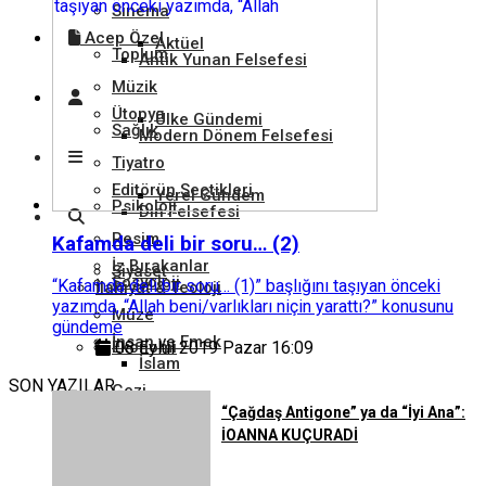
Sinema
Acep Özel
Aktüel
Toplum
Antik Yunan Felsefesi
Müzik
Ütopya
Ülke Gündemi
Sağlık
Modern Dönem Felsefesi
Tiyatro
Editörün Seçtikleri
Yerel Gündem
Psikoloji
Din Felsefesi
Resim
Kafamda deli bir soru… (2)
İz Bırakanlar
Siyaset
Sosyoloji
“Kafamda deli bir soru… (1)” başlığını taşıyan önceki
İlahiyat & Teoloji
yazımda, “Allah beni/varlıkları niçin yarattı?” konusunu
Müze
gündeme
İnsan ve Emek
Ekonomi
08 Eylül 2019 Pazar 16:09
İslam
SON YAZILAR
Gezi
“Çağdaş Antigone” ya da “İyi Ana”:
Tarım ve Hayvancılık
Hukuk
İOANNA KUÇURADİ
Hristiyanlık
Kütüphane