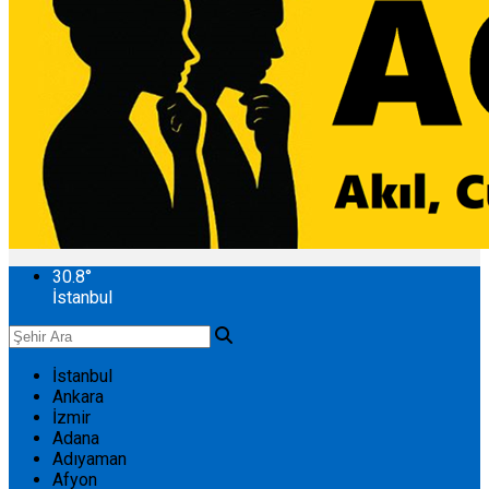
30.8
°
İstanbul
İstanbul
Ankara
İzmir
Adana
Adıyaman
Afyon