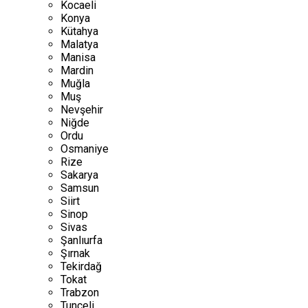
Kocaeli
Konya
Kütahya
Malatya
Manisa
Mardin
Muğla
Muş
Nevşehir
Niğde
Ordu
Osmaniye
Rize
Sakarya
Samsun
Siirt
Sinop
Sivas
Şanlıurfa
Şırnak
Tekirdağ
Tokat
Trabzon
Tunceli