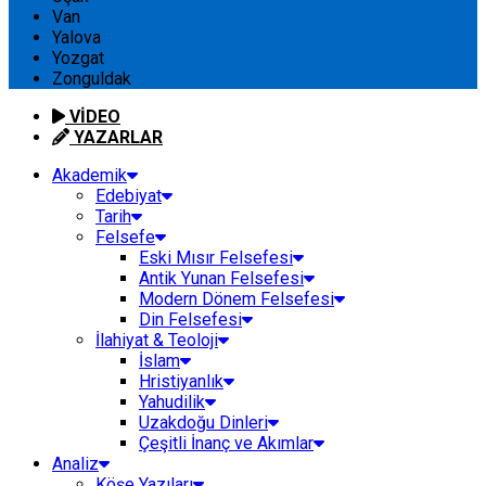
Van
Yalova
Yozgat
Zonguldak
VİDEO
YAZARLAR
Akademik
Edebiyat
Tarih
Felsefe
Eski Mısır Felsefesi
Antik Yunan Felsefesi
Modern Dönem Felsefesi
Din Felsefesi
İlahiyat & Teoloji
İslam
Hristiyanlık
Yahudilik
Uzakdoğu Dinleri
Çeşitli İnanç ve Akımlar
Analiz
Köşe Yazıları