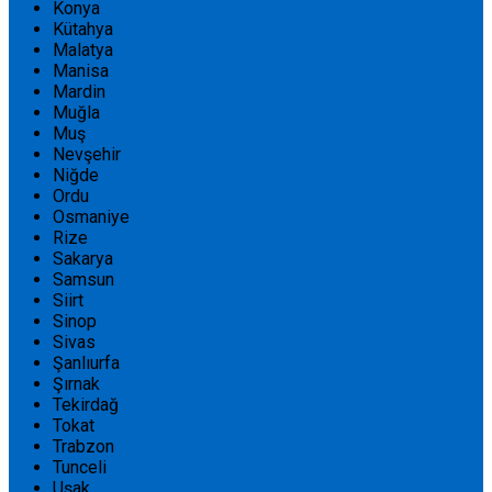
Konya
Kütahya
Malatya
Manisa
Mardin
Muğla
Muş
Nevşehir
Niğde
Ordu
Osmaniye
Rize
Sakarya
Samsun
Siirt
Sinop
Sivas
Şanlıurfa
Şırnak
Tekirdağ
Tokat
Trabzon
Tunceli
Uşak