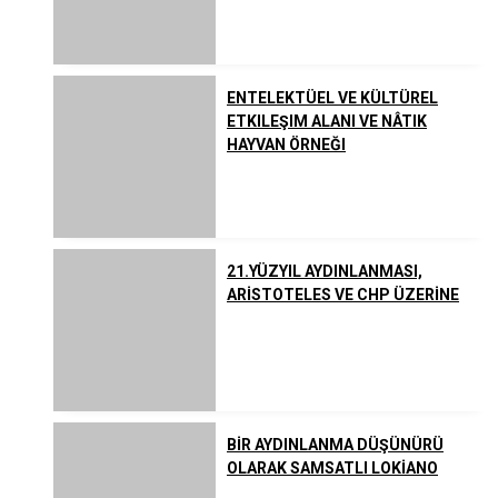
Listeler
Yahudilik
ENTELEKTÜEL VE KÜLTÜREL
Uzakdoğu Dinleri
ETKILEŞIM ALANI VE NÂTIK
HAYVAN ÖRNEĞI
Çeşitli İnanç ve Akımlar
21.YÜZYIL AYDINLANMASI,
ARİSTOTELES VE CHP ÜZERİNE
BİR AYDINLANMA DÜŞÜNÜRÜ
OLARAK SAMSATLI LOKİANO