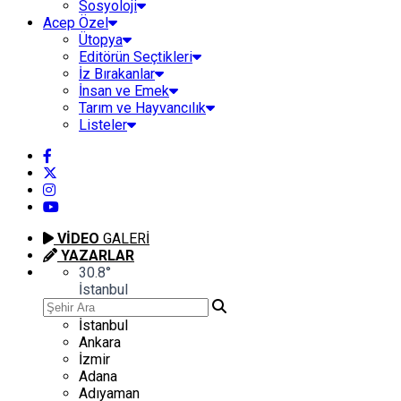
Sosyoloji
Acep Özel
Ütopya
Editörün Seçtikleri
İz Bırakanlar
İnsan ve Emek
Tarım ve Hayvancılık
Listeler
VİDEO
GALERİ
YAZARLAR
30.8
°
İstanbul
İstanbul
Ankara
İzmir
Adana
Adıyaman