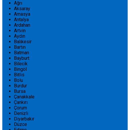
Ağrı
Aksaray
Amasya
Antalya
Ardahan
Artvin
Aydın
Balıkesir
Bartın
Batman
Bayburt
Bilecik
Bingöl
Bitlis
Bolu
Burdur
Bursa
Çanakkale
Çankırı
Çorum
Denizli
Diyarbakır
Düzce
Edirne