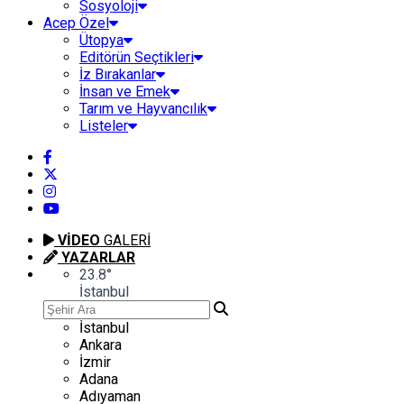
Sosyoloji
Acep Özel
Ütopya
Editörün Seçtikleri
İz Bırakanlar
İnsan ve Emek
Tarım ve Hayvancılık
Listeler
VİDEO
GALERİ
YAZARLAR
23.8
°
İstanbul
İstanbul
Ankara
İzmir
Adana
Adıyaman