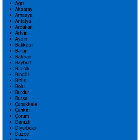
Ağrı
Aksaray
Amasya
Antalya
Ardahan
Artvin
Aydın
Balıkesir
Bartın
Batman
Bayburt
Bilecik
Bingöl
Bitlis
Bolu
Burdur
Bursa
Çanakkale
Çankırı
Çorum
Denizli
Diyarbakır
Düzce
Edirne