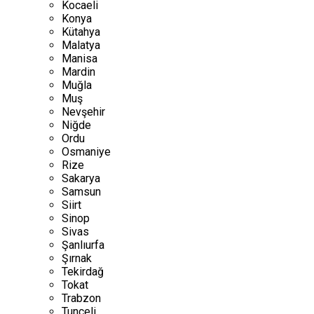
Kocaeli
Konya
Kütahya
Malatya
Manisa
Mardin
Muğla
Muş
Nevşehir
Niğde
Ordu
Osmaniye
Rize
Sakarya
Samsun
Siirt
Sinop
Sivas
Şanlıurfa
Şırnak
Tekirdağ
Tokat
Trabzon
Tunceli