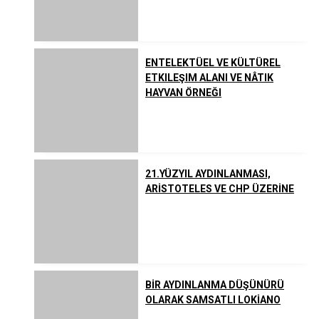
Listeler
Yahudilik
ENTELEKTÜEL VE KÜLTÜREL
Uzakdoğu Dinleri
ETKILEŞIM ALANI VE NÂTIK
HAYVAN ÖRNEĞI
Çeşitli İnanç ve Akımlar
21.YÜZYIL AYDINLANMASI,
ARİSTOTELES VE CHP ÜZERİNE
BİR AYDINLANMA DÜŞÜNÜRÜ
OLARAK SAMSATLI LOKİANO