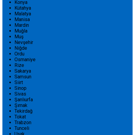
Konya
Kütahya
Malatya
Manisa
Mardin
Muğla
Muş
Nevşehir
Niğde
Ordu
Osmaniye
Rize
Sakarya
Samsun
Siirt
Sinop
Sivas
Şanlıurfa
Şırnak
Tekirdağ
Tokat
Trabzon
Tunceli
Uşak