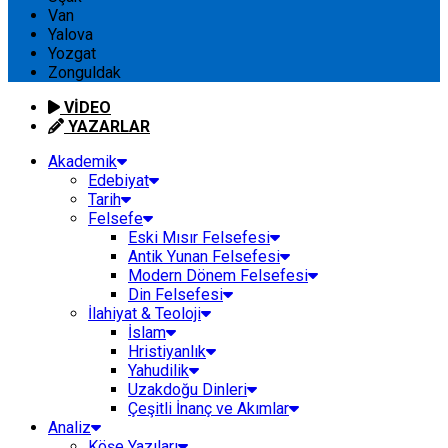
Van
Yalova
Yozgat
Zonguldak
VİDEO
YAZARLAR
Akademik
Edebiyat
Tarih
Felsefe
Eski Mısır Felsefesi
Antik Yunan Felsefesi
Modern Dönem Felsefesi
Din Felsefesi
İlahiyat & Teoloji
İslam
Hristiyanlık
Yahudilik
Uzakdoğu Dinleri
Çeşitli İnanç ve Akımlar
Analiz
Köşe Yazıları