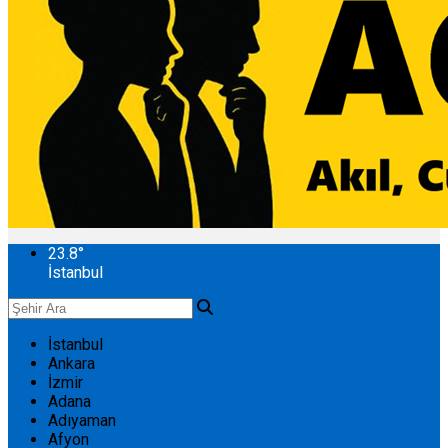
23.8
°
İstanbul
İstanbul
Ankara
İzmir
Adana
Adıyaman
Afyon