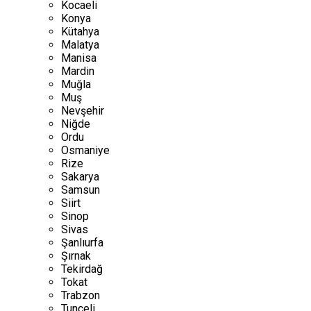
Kocaeli
Konya
Kütahya
Malatya
Manisa
Mardin
Muğla
Muş
Nevşehir
Niğde
Ordu
Osmaniye
Rize
Sakarya
Samsun
Siirt
Sinop
Sivas
Şanlıurfa
Şırnak
Tekirdağ
Tokat
Trabzon
Tunceli