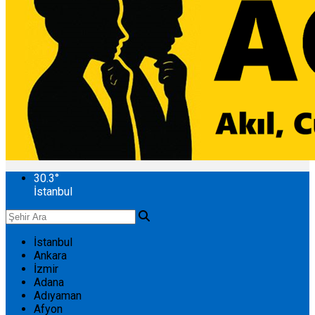
30.3
°
İstanbul
İstanbul
Ankara
İzmir
Adana
Adıyaman
Afyon