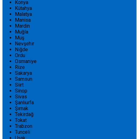
Konya
Kütahya
Malatya
Manisa
Mardin
Muğla
Muş
Nevşehir
Niğde
Ordu
Osmaniye
Rize
Sakarya
Samsun
Siirt
Sinop
Sivas
Şanlıurfa
Şırnak
Tekirdağ
Tokat
Trabzon
Tunceli
Uşak