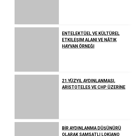
Listeler
Yahudilik
Uzakdoğu Dinleri
ENTELEKTÜEL VE KÜLTÜREL
ETKILEŞIM ALANI VE NÂTIK
HAYVAN ÖRNEĞI
Çeşitli İnanç ve Akımlar
21.YÜZYIL AYDINLANMASI,
ARİSTOTELES VE CHP ÜZERİNE
BİR AYDINLANMA DÜŞÜNÜRÜ
OLARAK SAMSATLI LOKİANO