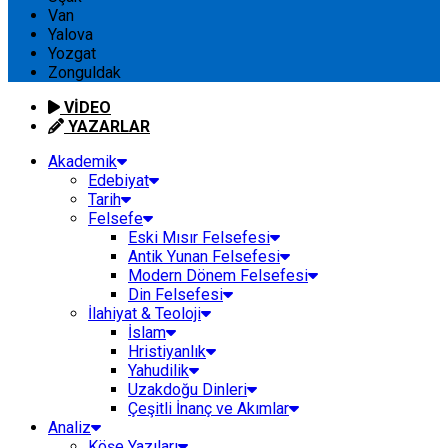
Van
Yalova
Yozgat
Zonguldak
VİDEO
YAZARLAR
Akademik
Edebiyat
Tarih
Felsefe
Eski Mısır Felsefesi
Antik Yunan Felsefesi
Modern Dönem Felsefesi
Din Felsefesi
İlahiyat & Teoloji
İslam
Hristiyanlık
Yahudilik
Uzakdoğu Dinleri
Çeşitli İnanç ve Akımlar
Analiz
Köşe Yazıları