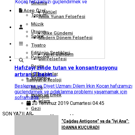
Sinema
Acep Özel
Aktüel
Toplum
Antik Yunan Felsefesi
Müzik
Ütopya
Ülke Gündemi
Sağlık
Modern Dönem Felsefesi
Tiyatro
Editörün Seçtikleri
Yerel Gündem
Psikoloji
Din Felsefesi
Resim
Hafızayı zinde tutan ve konsantrasyonu
artıran 7 besin…
İz Bırakanlar
Siyaset
Sosyoloji
İlahiyat & Teoloji
Beslenme ve Diyet Uzmanı Dilem İrkin Koçan hafızamızı
Müze
güçlendirmek ve odaklanma problemi yaşamamak için
İnsan ve Emek
Ekonomi
soframızda
İslam
20 Temmuz 2019 Cumartesi 04:45
Gezi
SON YAZILAR
Tarım ve Hayvancılık
Hukuk
“Çağdaş Antigone” ya da “İyi Ana”:
Hristiyanlık
İOANNA KUÇURADİ
Kütüphane