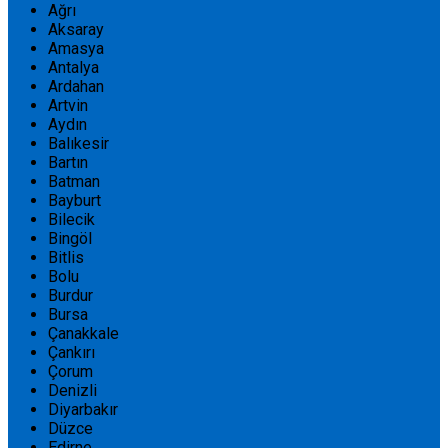
Ağrı
Aksaray
Amasya
Antalya
Ardahan
Artvin
Aydın
Balıkesir
Bartın
Batman
Bayburt
Bilecik
Bingöl
Bitlis
Bolu
Burdur
Bursa
Çanakkale
Çankırı
Çorum
Denizli
Diyarbakır
Düzce
Edirne