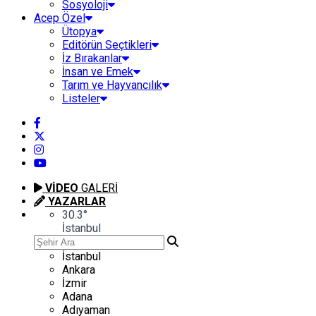
Sosyoloji
Acep Özel
Ütopya
Editörün Seçtikleri
İz Bırakanlar
İnsan ve Emek
Tarım ve Hayvancılık
Listeler
VİDEO
GALERİ
YAZARLAR
30.3
°
İstanbul
İstanbul
Ankara
İzmir
Adana
Adıyaman