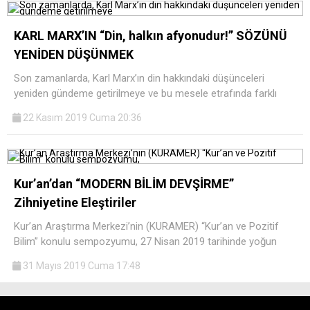
KARL MARX’IN “Din, halkın afyonudur!” SÖZÜNÜ
YENİDEN DÜŞÜNMEK
Son zamanlarda, Karl Marx’ın din hakkındaki düşünceleri
yeniden gündeme getirilmeye ve bu mesele etrafında farklı
WhatsApp İhbar
22 Kasım 2019 Cuma 20:36
Hattı
Kur’an’dan “MODERN BİLİM DEVŞİRME”
Facebook
Zihniyetine Eleştiriler
Kur’an Araştırma Merkezi’nin (KURAMER) “Kur’an ve Pozitif
Bilim” konulu sempozyumu, 27 Nisan 2019 tarihinde yoğun
31 Mayıs 2019 Cuma 17:48
Instagram