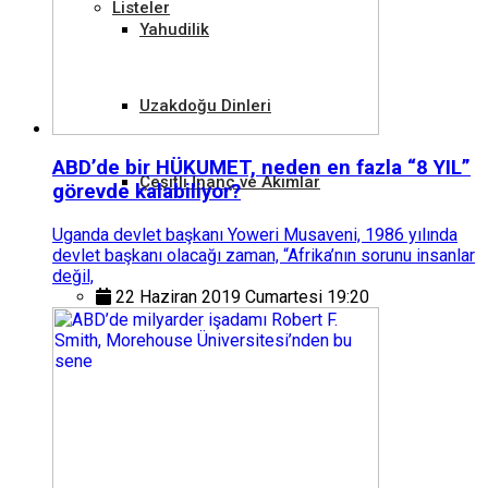
Listeler
Yahudilik
Uzakdoğu Dinleri
ABD’de bir HÜKUMET, neden en fazla “8 YIL”
Çeşitli İnanç ve Akımlar
görevde kalabiliyor?
Uganda devlet başkanı Yoweri Musaveni, 1986 yılında
devlet başkanı olacağı zaman, “Afrika’nın sorunu insanlar
değil,
22 Haziran 2019 Cumartesi 19:20