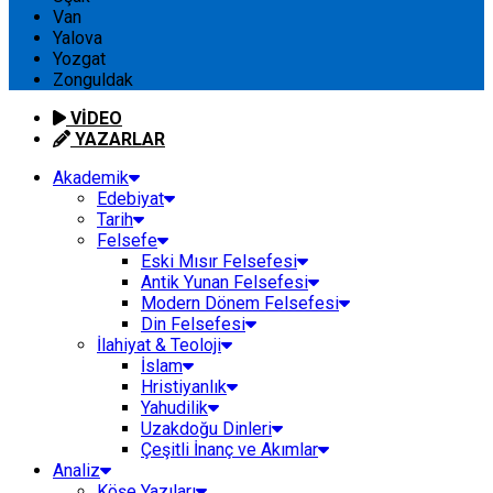
Van
Yalova
Yozgat
Zonguldak
VİDEO
YAZARLAR
Akademik
Edebiyat
Tarih
Felsefe
Eski Mısır Felsefesi
Antik Yunan Felsefesi
Modern Dönem Felsefesi
Din Felsefesi
İlahiyat & Teoloji
İslam
Hristiyanlık
Yahudilik
Uzakdoğu Dinleri
Çeşitli İnanç ve Akımlar
Analiz
Köşe Yazıları