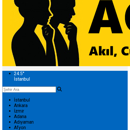
24.5
°
İstanbul
İstanbul
Ankara
İzmir
Adana
Adıyaman
Afyon