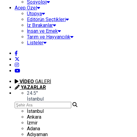
Sosyoloji
Acep Özel
Ütopya
Editörün Seçtikleri
İz Bırakanlar
İnsan ve Emek
Tarım ve Hayvancılık
Listeler
VİDEO
GALERİ
YAZARLAR
24.5
°
İstanbul
İstanbul
Ankara
İzmir
Adana
Adıyaman