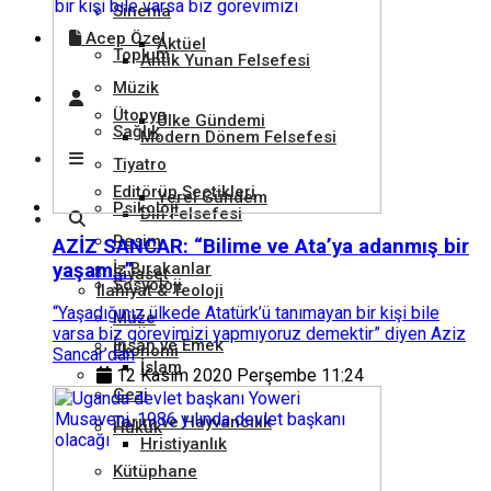
Sinema
Acep Özel
Aktüel
Toplum
Antik Yunan Felsefesi
Müzik
Ütopya
Ülke Gündemi
Sağlık
Modern Dönem Felsefesi
Tiyatro
Editörün Seçtikleri
Yerel Gündem
Psikoloji
Din Felsefesi
Resim
AZİZ SANCAR: “Bilime ve Ata’ya adanmış bir
yaşam…”
İz Bırakanlar
Siyaset
Sosyoloji
İlahiyat & Teoloji
“Yaşadığınız ülkede Atatürk’ü tanımayan bir kişi bile
Müze
varsa biz görevimizi yapmıyoruz demektir” diyen Aziz
İnsan ve Emek
Ekonomi
Sancar’dan
İslam
12 Kasım 2020 Perşembe 11:24
Gezi
Tarım ve Hayvancılık
Hukuk
Hristiyanlık
Kütüphane