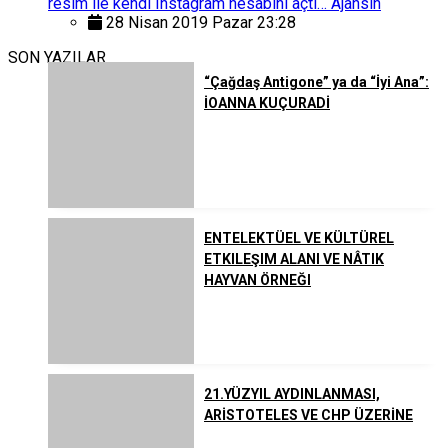
resim ile kendi Instagram hesabını açtı… Ajansın
28 Nisan 2019 Pazar 23:28
SON YAZILAR
“Çağdaş Antigone” ya da “İyi Ana”:
İOANNA KUÇURADİ
ENTELEKTÜEL VE KÜLTÜREL
ETKILEŞIM ALANI VE NÂTIK
HAYVAN ÖRNEĞI
21.YÜZYIL AYDINLANMASI,
ARİSTOTELES VE CHP ÜZERİNE