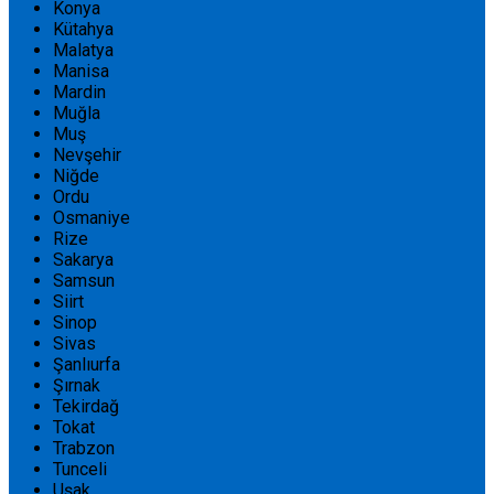
Konya
Kütahya
Malatya
Manisa
Mardin
Muğla
Muş
Nevşehir
Niğde
Ordu
Osmaniye
Rize
Sakarya
Samsun
Siirt
Sinop
Sivas
Şanlıurfa
Şırnak
Tekirdağ
Tokat
Trabzon
Tunceli
Uşak