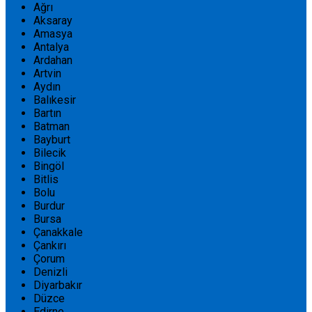
Ağrı
Aksaray
Amasya
Antalya
Ardahan
Artvin
Aydın
Balıkesir
Bartın
Batman
Bayburt
Bilecik
Bingöl
Bitlis
Bolu
Burdur
Bursa
Çanakkale
Çankırı
Çorum
Denizli
Diyarbakır
Düzce
Edirne