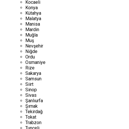
Kocaeli
Konya
Kütahya
Malatya
Manisa
Mardin
Muğla
Muş
Nevşehir
Niğde
Ordu
Osmaniye
Rize
Sakarya
Samsun
Siirt
Sinop
Sivas
Şanlıurfa
Şırnak
Tekirdağ
Tokat
Trabzon
Tunceli