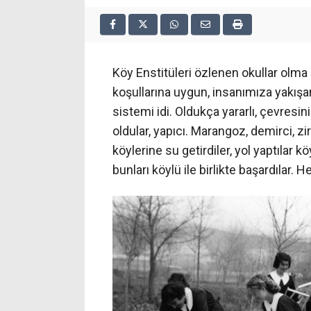
Köy Enstitüleri özlenen okullar olma 
koşullarına uygun, insanımıza yakış
sistemi idi. Oldukça yararlı, çevresin
oldular, yapıcı. Marangoz, demirci, zira
köylerine su getirdiler, yol yaptılar k
bunları köylü ile birlikte başardılar. H