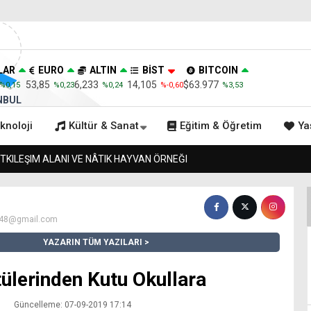
LAR
EURO
ALTIN
BİST
BITCOIN
53,85
6,233
14,105
$63.977
%0,15
%0,23
%0,24
%-0,60
%3,53
NBUL
knoloji
Kültür & Sanat
Eğitim & Öğretim
Ya
VE NÂTIK HAYVAN ÖRNEĞI
948@gmail.com
YAZARIN TÜM YAZILARI
tülerinden Kutu Okullara
Güncelleme: 07-09-2019 17:14