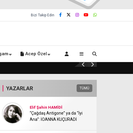
Bizi Takip Edin
şam
Acep Özel
21.YÜZYIL AYDINLANMASI, ARİSTOTELES V
YAZARLAR
TÜMÜ
Elif Şahin HAMİDİ
“Çağdaş Antigone” ya da “İyi
Ana”: İOANNA KUÇURADİ