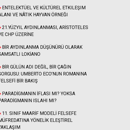
BİR BAKIŞ
ENTELEKTÜEL VE KÜLTÜREL ETKILEŞIM
ALANI VE NÂTIK HAYVAN ÖRNEĞI
21.YÜZYIL AYDINLANMASI, ARİSTOTELES
Ahmet SAYGI
PARADİGMANIN İFLASI MI?
VE CHP ÜZERİNE
YOKSA PARADİGMANIN ISLAHI
MI?
BİR AYDINLANMA DÜŞÜNÜRÜ OLARAK
SAMSATLI LOKİANO
Sabri ABDULLAH
BİR GÜLÜN ADI DEĞİL, BİR ÇAĞIN
ZARAFETİN ARDINDAKİ
SORGUSU: UMBERTO ECO’NUN ROMANINA
BİLGELİK: "Ioanna Kuçuradi'nin
FELSEFİ BİR BAKIŞ
Etik Eseri Üzerine Mukayeseli
Analitik Bir Çözümleme"
PARADİGMANIN İFLASI MI? YOKSA
PARADİGMANIN ISLAHI MI?
Niyazi Okan Çelebi
11. SINIF MAARİF MODELİ FELSEFE
ORTA ÇAĞ KATOLİK
MÜFREDATINA YÖNELİK ELEŞTİREL
KİLİSESİNDE OTORİTE ANLAYIŞI
YAKLAŞIM
- 2