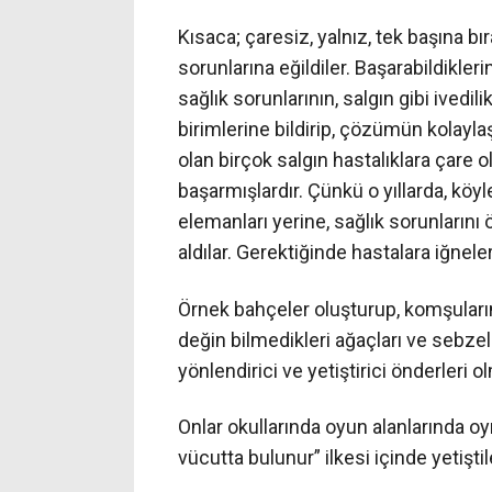
Kısaca; çaresiz, yalnız, tek başına bı
sorunlarına eğildiler. Başarabildikle
sağlık sorunlarının, salgın gibi ivedil
birimlerine bildirip, çözümün kolayl
olan birçok salgın hastalıklara çare o
başarmışlardır. Çünkü o yıllarda, köy
elemanları yerine, sağlık sorunlarını 
aldılar. Gerektiğinde hastalara iğneler
Örnek bahçeler oluşturup, komşuların
değin bilmedikleri ağaçları ve sebzele
yönlendirici ve yetiştirici önderleri o
Onlar okullarında oyun alanlarında oy
vücutta bulunur” ilkesi içinde yetiştil