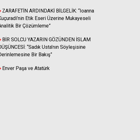
ZARAFETİN ARDINDAKİ BİLGELİK: “Ioanna
Kuçuradi’nin Etik Eseri Üzerine Mukayeseli
Acep Fikir
Analitik Bir Çözümleme”
Enver Paşa ve Atatürk
BİR SOLCU YAZARIN GÖZÜNDEN İSLAM
DÜŞÜNCESİ: “Sadık Usta’nın Söyleşisine
Durmuş AĞZIKÜÇÜK
Derinlemesine Bir Bakış”
AĞAÇ, DALLARIYLA GÜRLER!
Enver Paşa ve Atatürk
Prof. Dr. Doğan GÖÇMEN
AHLAKSIZ ÇAĞDA AHLAKLI
YAŞAMA SANATI
Prof. Dr. İoanna KUÇURADİ
İOANNA KUÇURADİ İLE HAYAT
ÜZERİNE (1): "Salgının Etkileri,
Özgürlük, Haklar ve Mutluluk"