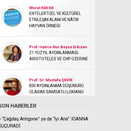
Murat KAVAK
ENTELEKTÜEL VE KÜLTÜREL
ETKILEŞIM ALANI VE NÂTIK
HAYVAN ÖRNEĞI
Prof. Hatice Nur Beyaz Erkızan
21.YÜZYIL AYDINLANMASI,
ARİSTOTELES VE CHP ÜZERİNE
Prof. Dr. Mustafa ÇEVİK
BİR AYDINLANMA DÜŞÜNÜRÜ
OLARAK SAMSATLI LOKİANO
SON HABERLER
Mesut ERDEMİR
“Çağdaş Antigone” ya da “İyi Ana”: İOANNA
BİR GÜLÜN ADI DEĞİL, BİR
ÇAĞIN SORGUSU: UMBERTO
KUÇURADİ
ECO’NUN ROMANINA FELSEFİ