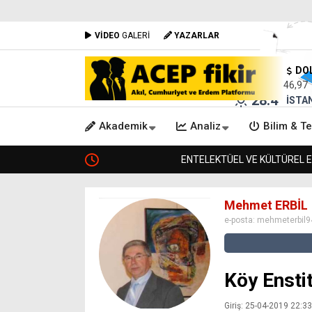
VİDEO
GALERİ
YAZARLAR
DO
46,97
28.4
°
İSTA
Akademik
Analiz
Bilim & Te
ENTELEKTÜEL VE KÜLTÜREL ETKILEŞIM ALANI 
Mehmet ERBİL
e-posta:
mehmeterbil
Köy Ensti
Giriş: 25-04-2019 22:33