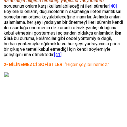
halde niçin bilginin olmadığı yargısına varıyorsunuz’
’
sorusunun onlara karşı kullanılabileceğini ileri sürerler.
[40]
Böylelikle onların, düşüncelerinin saçmalığa ileten mantıksal
sonuçlarının ortaya koyulabileceğine inanırlar. Aslında anılan
uslamlama, her şeyi yadsıyan bir önermeyi ileri sürenin kendi
ileri sürdüğü önermenin de zorunlu olarak yanlış olduğunu
kabul etmesini göstermesi açısından oldukça anlamlıdır.
İbn
Sînâ
bu duruma, kelâmcılar gibi cedel yöntemiyle değil,
burhan yöntemiyle eğilmekte ve her şeyi yadsıyanın a priori
bir çıkış ve temel kabul etmediği için kendi söylemiyle
çeliştiğini ima etmektedir.
[41]
2- BİLİNEMEZCİ SOFİSTLER:
“Hiçbir şey, bilinemez.”