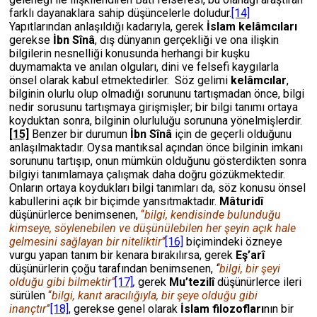
farklı dayanaklara sahip düşüncelerle doludur.
[14]
Yapıtlarından anlaşıldığı kadarıyla, gerek
İslam kelâmcıları
gerekse
İbn Sînâ
, dış dünyanın gerçekliği ve ona ilişkin
bilgilerin nesnelliği konusunda herhangi bir kuşku
duymamakta ve anılan olguları, dini ve felsefi kaygılarla
önsel olarak kabul etmektedirler. Söz gelimi
kelâmcılar
,
bilginin olurlu olup olmadığı sorununu tartışmadan önce, bilgi
nedir sorusunu tartışmaya girişmişler; bir bilgi tanımı ortaya
koyduktan sonra, bilginin olurluluğu sorununa yönelmişlerdir.
[15]
Benzer bir durumun
İbn Sînâ
için de geçerli olduğunu
anlaşılmaktadır. Oysa mantıksal açından önce bilginin imkanı
sorununu tartışıp, onun mümkün olduğunu gösterdikten sonra
bilgiyi tanımlamaya çalışmak daha doğru gözükmektedir.
Onların ortaya koydukları bilgi tanımları da, söz konusu önsel
kabullerini açık bir biçimde yansıtmaktadır.
Mâturidî
düşünürlerce benimsenen,
‘‘
bilgi, kendisinde bulunduğu
kimseye, söylenebilen ve düşünülebilen her şeyin açık hale
gelmesini sağlayan bir niteliktir’’
[16]
biçimindeki özneye
vurgu yapan tanım bir kenara bırakılırsa, gerek
Eş’arî
düşünürlerin çoğu tarafından benimsenen,
‘
‘bilgi, bir şeyi
olduğu gibi bilmektir’’
[17]
,
gerek
Mu’tezilî
düşünürlerce ileri
sürülen
‘‘
bilgi, kanıt aracılığıyla, bir şeye olduğu gibi
inançtır’
’
[18]
, gerekse genel olarak
İslam filozofları
nın bir