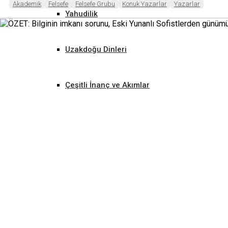
Listeler
Akademik
Felsefe
Felsefe Grubu
Konuk Yazarlar
Yazarlar
Yahudilik
Uzakdoğu Dinleri
Çeşitli İnanç ve Akımlar