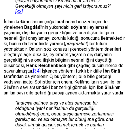
şikayet ediyorsunuz? Bu acı da neyin nesi?
Gerçekliği olmayan şeyi niçin geri istiyorsunuz?”
[33]
İslam kelâmcılarının çoğu tarafından benzer biçimde
yinelenen
Bagdâdî
’nin yukarıdaki
söylemi
, eylemsel
yaşamın, dış dünyanın gerçekliğini ve ona ilişkin bilginin
nesnelliğini onaylamayı zorunlu kıldığı sonucuna iletmektedir
ki, bunun da temelinde yararcı (
pragmatist
) bir tutum
yatmaktadır. Onların söz konusu işkenceci yöntem önerileri
eleştiriye açık olsa da, eylemsel yaşamın dış dünyanın
gerçekliğini ve ona ilişkin bilginin nesnelliğini dayattığı
düşüncesi,
Hans Reichenbach
gibi çağdaş düşünürlerce de
savunulmuştur.
[34]
İşkence yöntemi farklı bir dille
İbn Sînâ
tarafından da yinelenir. O, bu yöntemi, bile bile gerçeği
yadsıyan inatçı Sofistler için önerir. Kelâmcıların savı ile İbn
Sînâ’nın savı arasındaki benzerliği görmek için
İbn Sînâ
’nın
anılan savı dile getirdiği pasajı aynen aktarmakta yarar vardır:
“İnatçıya gelince, ateş ve ateş olmayan bir
olduğuna (yani her ikisinin de gerçekliği
olmadığına) göre, onun ateşe girmeye zorlanması
gerekir; acı ve acı olmayan bir olduğuna göre, ona
dayak atmak gerekir; yemek içmek ve bunları