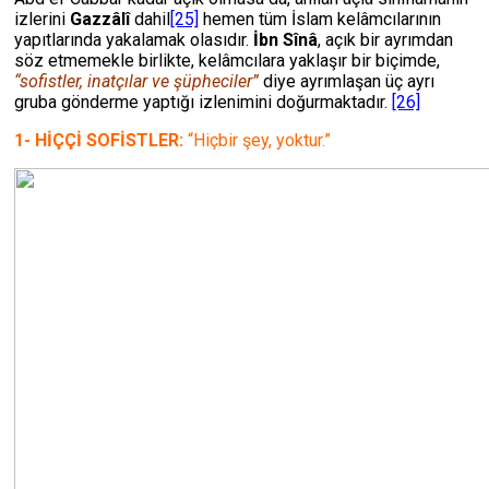
izlerini
Gazzâlî
dahil
[25]
hemen tüm İslam kelâmcılarının
yapıtlarında yakalamak olasıdır.
İbn Sînâ
, açık bir ayrımdan
söz etmemekle birlikte, kelâmcılara yaklaşır bir biçimde,
“sofistler, inatçılar ve şüpheciler”
diye ayrımlaşan üç ayrı
gruba gönderme yaptığı izlenimini doğurmaktadır.
[26]
1- HİÇÇİ SOFİSTLER:
“Hiçbir şey, yoktur.”