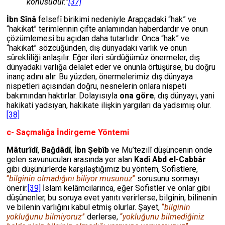
konusudur.”
[37]
İbn Sînâ
felsefî birikimi nedeniyle Arapçadaki “hak” ve
“hakikat” terimlerinin çifte anlamından haberdardır ve onun
çözümlemesi bu açıdan daha tutarlıdır. Onca “hak” ve
“hakikat” sözcüğünden, dış dünyadaki varlık ve onun
sürekliliği anlaşılır. Eğer ileri sürdüğümüz önermeler, dış
dünyadaki varlığa delalet eder ve onunla örtüşürse, bu doğru
inanç adını alır. Bu yüzden, önermelerimiz dış dünyaya
nispetleri açısından doğru, nesnelerin onlara nispeti
bakımından haktırlar. Dolayısıyla
ona göre
, dış dünyayı, yani
hakikati yadsıyan, hakikate ilişkin yargıları da yadsımış olur.
[38]
c- Saçmalığa İndirgeme Yöntemi
Mâturîdî
,
Bağdâdî
,
İbn Şebîb
ve Mu’tezilî düşüncenin önde
gelen savunucuları arasında yer alan
Kadî Abd el-Cabbâr
gibi düşünürlerde karşılaştığımız bu yöntem, Sofistlere,
‘‘
bilginin olmadığını biliyor musunuz
’’
sorusunu sormayı
önerir.
[39]
İslam kelâmcılarınca, eğer Sofistler ve onlar gibi
düşünenler, bu soruya evet yanıtı verirlerse, bilginin, bilinenin
ve bilenin varlığını kabul etmiş olurlar. Şayet,
‘‘
bilginin
yokluğunu bilmiyoruz’
’
derlerse,
‘‘
yokluğunu bilmediğiniz