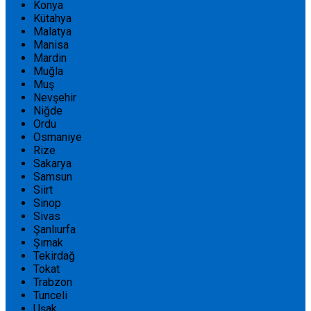
Konya
Kütahya
Malatya
Manisa
Mardin
Muğla
Muş
Nevşehir
Niğde
Ordu
Osmaniye
Rize
Sakarya
Samsun
Siirt
Sinop
Sivas
Şanlıurfa
Şırnak
Tekirdağ
Tokat
Trabzon
Tunceli
Uşak