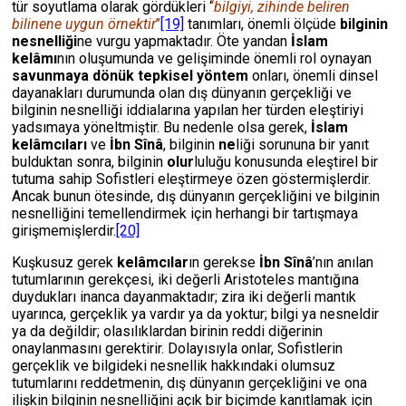
tür soyutlama olarak gördükleri ‘
‘
bilgiyi, zihinde beliren
bilinene uygun örnektir
’’
[19]
tanımları, önemli ölçüde
bilginin
nesnelliği
ne vurgu yapmaktadır.
Öte yandan
İslam
kelâmı
nın oluşumunda ve gelişiminde önemli rol oynayan
savunmaya dönük tepkisel yöntem
onları, önemli dinsel
dayanakları durumunda olan dış dünyanın gerçekliği ve
bilginin nesnelliği iddialarına yapılan her türden eleştiriyi
yadsımaya yöneltmiştir. Bu nedenle olsa gerek,
İslam
kelâmcıları
ve
İbn Sînâ
, bilginin
ne
liği sorununa bir yanıt
bulduktan sonra, bilginin
olur
luluğu konusunda eleştirel bir
tutuma sahip Sofistleri eleştirmeye özen göstermişlerdir.
Ancak bunun ötesinde, dış dünyanın gerçekliğini ve bilginin
nesnelliğini temellendirmek için herhangi bir tartışmaya
girişmemişlerdir.
[20]
Kuşkusuz gerek
kelâmcılar
ın gerekse
İbn Sînâ
’nın anılan
tutumlarının gerekçesi,
iki değerli Aristoteles mantığına
duydukları inanca dayanmaktadır; zira iki değerli mantık
uyarınca, gerçeklik ya vardır ya da yoktur; bilgi ya nesneldir
ya da değildir; olasılıklardan birinin reddi diğerinin
onaylanmasını gerektirir. Dolayısıyla onlar, Sofistlerin
gerçeklik ve bilgideki nesnellik hakkındaki olumsuz
tutumlarını reddetmenin, dış dünyanın gerçekliğini ve ona
ilişkin bilginin nesnelliğini açık bir biçimde kanıtlamak için