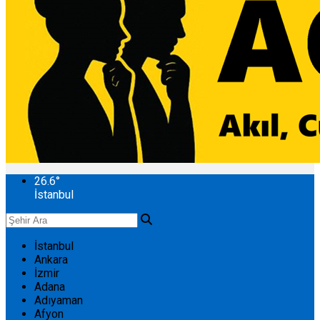
26.6
°
İstanbul
İstanbul
Ankara
İzmir
Adana
Adıyaman
Afyon