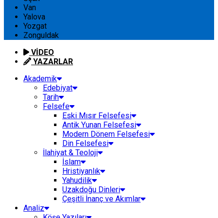
Van
Yalova
Yozgat
Zonguldak
VİDEO
YAZARLAR
Akademik
Edebiyat
Tarih
Felsefe
Eski Mısır Felsefesi
Antik Yunan Felsefesi
Modern Dönem Felsefesi
Din Felsefesi
İlahiyat & Teoloji
İslam
Hristiyanlık
Yahudilik
Uzakdoğu Dinleri
Çeşitli İnanç ve Akımlar
Analiz
Köşe Yazıları