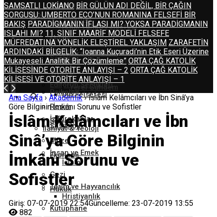
Sinema
SAMSATLI LOKİANO
BİR GÜLÜN ADI DEĞİL, BİR ÇAĞIN
SORGUSU: UMBERTO ECO’NUN ROMANINA FELSEFİ BİR
Acep Özel
Aktüel
BAKIŞ
PARADİGMANIN İFLASI MI? YOKSA PARADİGMANIN
Toplum
Antik Yunan Felsefesi
ISLAHI MI?
11. SINIF MAARİF MODELİ FELSEFE
Müzik
MÜFREDATINA YÖNELİK ELEŞTİREL YAKLAŞIM
ZARAFETİN
Ütopya
ARDINDAKİ BİLGELİK: “Ioanna Kuçuradi’nin Etik Eseri Üzerine
Ülke Gündemi
Sağlık
Mukayeseli Analitik Bir Çözümleme”
Modern Dönem Felsefesi
ORTA ÇAĞ KATOLİK
KİLİSESİNDE OTORİTE ANLAYIŞI – 2
ORTA ÇAĞ KATOLİK
Tiyatro
KİLİSESİ VE OTORİTE ANLAYIŞI – 1
Editörün Seçtikleri
Yerel Gündem
Psikoloji
Din Felsefesi
Ana Sayfa
›
Akademik
›
İslâm Kelâmcıları ve İbn Sinâ’ya
Göre Bilginin İmkânı Sorunu ve Sofistler
Resim
İslâm Kelâmcıları ve İbn
İz Bırakanlar
Siyaset
Sosyoloji
İlahiyat & Teoloji
Sinâ’ya Göre Bilginin
Müze
İnsan ve Emek
İmkânı Sorunu ve
Ekonomi
İslam
Sofistler
Gezi
Tarım ve Hayvancılık
Hukuk
Hristiyanlık
Giriş: 07-07-2019 22:54
Güncelleme: 23-07-2019 13:55
Kütüphane
882