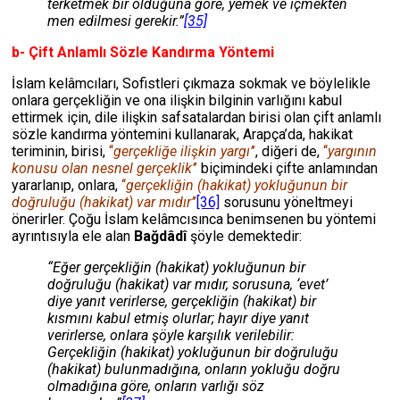
terketmek bir olduğuna göre, yemek ve içmekten
men edilmesi gerekir.”
[35]
b- Çift Anlamlı Sözle Kandırma Yöntemi
İslam kelâmcıları, Sofistleri çıkmaza sokmak ve böylelikle
onlara gerçekliğin ve ona ilişkin bilginin varlığını kabul
ettirmek için, dile ilişkin safsatalardan birisi olan çift anlamlı
sözle kandırma yöntemini kullanarak, Arapça’da, hakikat
teriminin, birisi,
‘‘
gerçekliğe ilişkin yargı’
’
, diğeri de,
‘‘
yargının
konusu olan nesnel gerçeklik’
’
biçimindeki çifte anlamından
yararlanıp, onlara,
‘‘
gerçekliğin (hakikat) yokluğunun bir
doğruluğu (hakikat) var mıdır’
’
[36]
sorusunu yöneltmeyi
önerirler. Çoğu İslam kelâmcısınca benimsenen bu yöntemi
ayrıntısıyla ele alan
Bağdâdî
şöyle demektedir:
“Eğer gerçekliğin (hakikat) yokluğunun bir
doğruluğu (hakikat) var mıdır, sorusuna, ‘evet’
diye yanıt verirlerse, gerçekliğin (hakikat) bir
kısmını kabul etmiş olurlar; hayır diye yanıt
verirlerse, onlara şöyle karşılık verilebilir:
Gerçekliğin (hakikat) yokluğunun bir doğruluğu
(hakikat) bulunmadığına, onların yokluğu doğru
olmadığına göre, onların varlığı söz