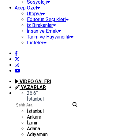
Sosyoloji
Acep Özel
Ütopya
Editörün Seçtikleri
İz Bırakanlar
İnsan ve Emek
Tarım ve Hayvancılık
Listeler
VİDEO
GALERİ
YAZARLAR
26.6
°
İstanbul
İstanbul
Ankara
İzmir
Adana
Adıyaman