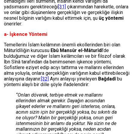
olmadığını ileri sürmenin, insanın kendi varlığını da
yadsımasını gerektireceği
[31]
çıkarımından hareketle, onlara
ve onlar gibi düşünenlere gerçekliğin ve gerçekliğe ilişkin
nesnel bilginin varlığını kabul ettirmek için, şu
üç yöntemi
önerirler:
a- İşkence Yöntemi
Temellerini İslam kelâmının önemli ekollerinden biri olan
Mâturîdîliğin kurucusu
Ebû Mansûr el-Mâturîdî
’de
bulduğumuz ve diğer İslam kelâmcıları ve bir filozof olarak
İbn Sînâ tarafından da benimsenen işkence yöntemi,
Sofistlere eziyet edip acıyı tattırma ve mallarını ellerinden
alma yoluyla, onlara gerçekliğin varlığının kabul ettirebileceği
anlayışına dayanır.
[32]
Aynı anlayışı yineleyen
Bağdadî
bu
yöntemi alaylı bir dille şöyle ifadelendirir:
“Onları döverek, terbiye etmek ve mallarını
ellerinden almak gerekir. Dayağın acısından
şikayet ederler ve mallarını geri isterlerse, onlara,
acının sizin için bir gerçekliği yoksa, bu sıkıntı da
ne oluyor? Malın bir gerçekliği yoksa, onun geri
istenmesinin bir anlamı da yoktur. Ne sizin ne de
mallarınızın bir gerçekliği yoksa, neden acıdan