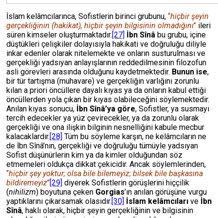
İslam kelâmcılarınca, Sofistlerin birinci grubunu,
‘‘
hiçbir şeyin
gerçekliğinin (hakikat), hiçbir şeyin bilgisinin olmadığını
’’
ileri
süren kimseler oluşturmaktadır.
[27]
İbn Sînâ
bu grubu, içine
düştükleri çelişkiler dolayısıyla hakikati ve doğruluğu diliyle
inkar edenler olarak nitelemekte ve onların susturulması ve
gerçekliği yadsıyan anlayışlarının reddedilmesinin filozofun
asli görevleri arasında olduğunu kaydetmektedir.
Bunun ise
,
bir tür tartışma (muhavare) ve gerçekliğin varlığını zorunlu
kılan a priori öncüllere dayalı kıyas ya da onların kabul ettiği
öncüllerden yola çıkan bir kıyas olabileceğini söylemektedir.
Anılan kıyas sonucu,
İbn Sînâ’ya göre
, Sofistler, ya susmayı
tercih edecekler ya yüz çevirecekler, ya da zorunlu olarak
gerçekliği ve ona ilişkin bilginin nesnelliğini kabule mecbur
kalacaklardır.
[28]
Tüm bu söyleme karşın, ne kelâmcıların ne
de İbn Sînâ’nın, gerçekliği ve doğruluğu tümüyle yadsıyan
Sofist düşünürlerin kim ya da kimler olduğundan söz
etmemeleri oldukça dikkat çekicidir. Ancak söylemlerinden,
‘‘
hiçbir şey yoktur; olsa bile bilemeyiz; bilsek bile başkasına
bildiremeyiz
’
’
[29]
diyerek Sofistlerin görüşlerini hiççilik
(
nihilizm
) boyutuna çeken
Gorgias
’ın anılan görüşüne vurgu
yaptıklarını çıkarsamak olasıdır.
[30]
İslam kelâmcıları
ve
İbn
Sînâ
, haklı olarak, hiçbir şeyin gerçekliğinin ve bilgisinin