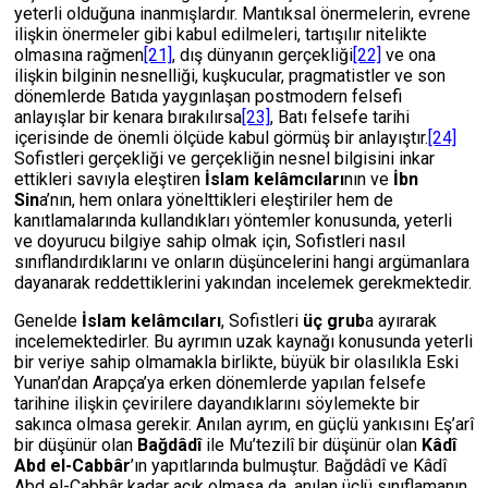
yeterli olduğuna inanmışlardır. Mantıksal önermelerin, evrene
ilişkin önermeler gibi kabul edilmeleri, tartışılır nitelikte
olmasına rağmen
[21]
, dış dünyanın gerçekliği
[22]
ve ona
ilişkin bilginin nesnelliği, kuşkucular, pragmatistler ve son
dönemlerde Batıda yaygınlaşan postmodern felsefi
anlayışlar bir kenara bırakılırsa
[23]
, Batı felsefe tarihi
içerisinde de önemli ölçüde kabul görmüş bir anlayıştır.
[24]
Sofistleri gerçekliği ve gerçekliğin nesnel bilgisini inkar
ettikleri savıyla eleştiren
İslam kelâmcıları
nın ve
İbn
Sin
a’nın, hem onlara yönelttikleri eleştiriler hem de
kanıtlamalarında kullandıkları yöntemler konusunda, yeterli
ve doyurucu bilgiye sahip olmak için, Sofistleri nasıl
sınıflandırdıklarını ve onların düşüncelerini hangi argümanlara
dayanarak reddettiklerini yakından incelemek gerekmektedir.
Genelde
İslam kelâmcıları
, Sofistleri
üç grub
a ayırarak
incelemektedirler. Bu ayrımın uzak kaynağı konusunda yeterli
bir veriye sahip olmamakla birlikte, büyük bir olasılıkla Eski
Yunan’dan Arapça’ya erken dönemlerde yapılan felsefe
tarihine ilişkin çevirilere dayandıklarını söylemekte bir
sakınca olmasa gerekir. Anılan ayrım, en güçlü yankısını Eş’arî
bir düşünür olan
Bağdâdî
ile Mu’tezilî bir düşünür olan
Kâdî
Abd el-Cabbâr
’ın yapıtlarında bulmuştur. Bağdâdî ve Kâdî
Abd el-Cabbâr kadar açık olmasa da, anılan üçlü sınıflamanın