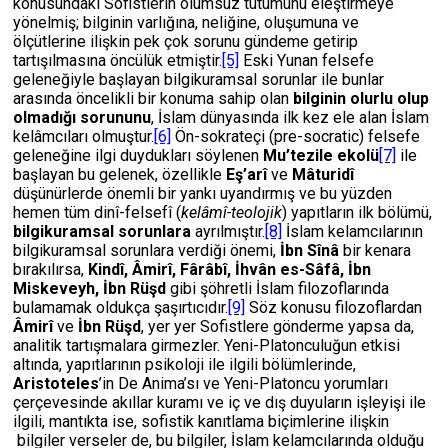
konusundaki Sofistlerin olumsuz tutumunu eleştirmeye
yönelmiş; bilginin varlığına, neliğine, oluşumuna ve
ölçütlerine ilişkin pek çok sorunu gündeme getirip
tartışılmasına öncülük etmiştir.
[5]
Eski Yunan felsefe
geleneğiyle başlayan bilgikuramsal sorunlar ile bunlar
arasında öncelikli bir konuma sahip olan
bilginin olurlu olup
olmadığı sorununu
, İslam dünyasında ilk kez ele alan İslam
kelâmcıları olmuştur.
[6]
Ön-sokrateçi (pre-socratic) felsefe
geleneğine ilgi duydukları söylenen
Mu’tezile ekolü
[7]
ile
başlayan bu gelenek, özellikle
Eş’arî
ve
Mâturidî
düşünürlerde önemli bir yankı uyandırmış ve bu yüzden
hemen tüm dinî-felsefî (
kelâmî-teolojik
) yapıtların ilk bölümü,
bilgikuramsal sorunlara
ayrılmıştır.
[8]
İslam kelamcılarının
bilgikuramsal sorunlara verdiği önemi,
İbn Sînâ
bir kenara
bırakılırsa,
Kindî, Âmirî, Fârâbî, İhvân es-Sâfâ, İbn
Miskeveyh, İbn Rüşd
gibi şöhretli İslam filozoflarında
bulamamak oldukça şaşırtıcıdır.
[9]
Söz konusu filozoflardan
Âmirî
ve
İbn Rüşd
, yer yer Sofistlere gönderme yapsa da,
analitik tartışmalara girmezler. Yeni-Platonculuğun etkisi
altında, yapıtlarının psikoloji ile ilgili bölümlerinde,
Aristoteles
’in De Anima’sı ve Yeni-Platoncu yorumları
çerçevesinde akıllar kuramı ve iç ve dış duyuların işleyişi ile
ilgili, mantıkta ise, sofistik kanıtlama biçimlerine ilişkin
bilgiler verseler de, bu bilgiler, İslam kelamcılarında olduğu