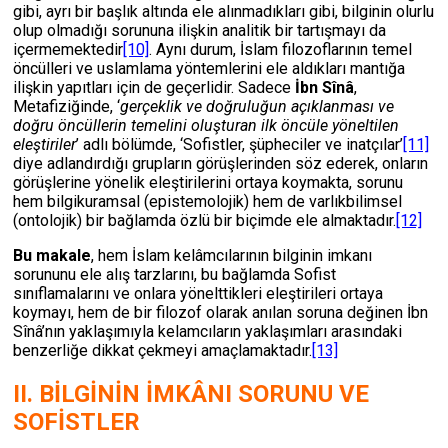
gibi, ayrı bir başlık altında ele alınmadıkları gibi, bilginin olurlu
olup olmadığı sorununa ilişkin analitik bir tartışmayı da
içermemektedir
[10]
. Aynı durum, İslam filozoflarının temel
öncülleri ve uslamlama yöntemlerini ele aldıkları mantığa
ilişkin yapıtları için de geçerlidir. Sadece
İbn Sînâ
,
Metafiziğinde, ‘
gerçeklik ve doğruluğun açıklanması ve
doğru öncüllerin temelini oluşturan ilk öncüle yöneltilen
eleştiriler
’ adlı bölümde, ‘Sofistler, şüpheciler ve inatçılar’
[11]
diye adlandırdığı grupların görüşlerinden söz ederek, onların
görüşlerine yönelik eleştirilerini ortaya koymakta, sorunu
hem bilgikuramsal (epistemolojik) hem de varlıkbilimsel
(ontolojik) bir bağlamda özlü bir biçimde ele almaktadır.
[12]
Bu makale
, hem İslam kelâmcılarının bilginin imkanı
sorununu ele alış tarzlarını, bu bağlamda Sofist
sınıflamalarını ve onlara yönelttikleri eleştirileri ortaya
koymayı, hem de bir filozof olarak anılan soruna değinen İbn
Sînâ’nın yaklaşımıyla kelamcıların yaklaşımları arasındaki
benzerliğe dikkat çekmeyi amaçlamaktadır.
[13]
II. BİLGİNİN İMKÂNI SORUNU VE
SOFİSTLER