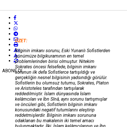
ÖZET:
+
Bilginin imkanı sorunu, Eski Yunanlı Sofistlerden
-
günümüze bilgikuramının en temel
problemlerinden birisi olmuştur. Nitekim
Sokrates öncesi felsefede, bilginin imkanı
ABONE OL
sorunun ilk defa Sofistlerce tartışıldığı ve
gerçekliğin nesnel bilgisinin yadsındığı görülür.
Sofistlerin bu olumsuz tutumu, Sokrates, Platon
ve Aristoteles tarafından tartışılarak
reddedilmiştir. İslam dünyasında İslam
kelâmcıları ve İbn Sînâ, aynı sorunu tartışmışlar
ve öncüleri gibi, Sofistlerin bilginin imkanı
konusundaki negatif tutumlarını eleştirip
reddetmişlerdir. Bilginin imkanı sorununa
odaklanan bu makalenin iki temel amacı
bulunmaktadır. İlki, İslam kelâmcılarının ve İbn