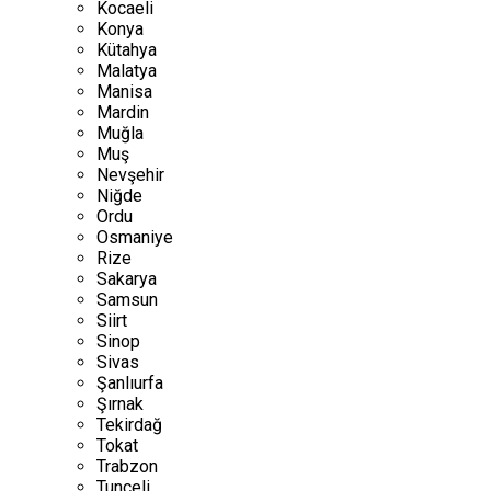
Kocaeli
Konya
Kütahya
Malatya
Manisa
Mardin
Muğla
Muş
Nevşehir
Niğde
Ordu
Osmaniye
Rize
Sakarya
Samsun
Siirt
Sinop
Sivas
Şanlıurfa
Şırnak
Tekirdağ
Tokat
Trabzon
Tunceli