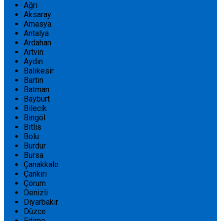
Ağrı
Aksaray
Amasya
Antalya
Ardahan
Artvin
Aydın
Balıkesir
Bartın
Batman
Bayburt
Bilecik
Bingöl
Bitlis
Bolu
Burdur
Bursa
Çanakkale
Çankırı
Çorum
Denizli
Diyarbakır
Düzce
Edirne