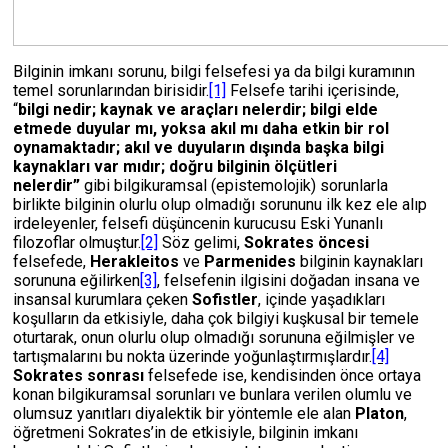
Bilginin imkanı sorunu, bilgi felsefesi ya da bilgi kuramının
temel sorunlarından birisidir.
[1]
Felsefe tarihi içerisinde,
“
bilgi nedir; kaynak ve araçları nelerdir; bilgi elde
etmede duyular mı, yoksa akıl mı daha etkin bir rol
oynamaktadır; akıl ve duyuların dışında başka bilgi
kaynakları var mıdır; doğru bilginin ölçütleri
nelerdir”
gibi bilgikuramsal (epistemolojik) sorunlarla
birlikte bilginin olurlu olup olmadığı sorununu ilk kez ele alıp
irdeleyenler, felsefi düşüncenin kurucusu Eski Yunanlı
filozoflar olmuştur.
[2]
Söz gelimi,
Sokrates öncesi
felsefede,
Herakleitos
ve
Parmenides
bilginin kaynakları
sorununa eğilirken
[3]
, felsefenin ilgisini doğadan insana ve
insansal kurumlara çeken
Sofistler
, içinde yaşadıkları
koşulların da etkisiyle, daha çok bilgiyi kuşkusal bir temele
oturtarak, onun olurlu olup olmadığı sorununa eğilmişler ve
tartışmalarını bu nokta üzerinde yoğunlaştırmışlardır.
[4]
Sokrates sonrası
felsefede ise, kendisinden önce ortaya
konan bilgikuramsal sorunları ve bunlara verilen olumlu ve
olumsuz yanıtları diyalektik bir yöntemle ele alan
Platon
,
öğretmeni Sokrates’in de etkisiyle, bilginin imkanı