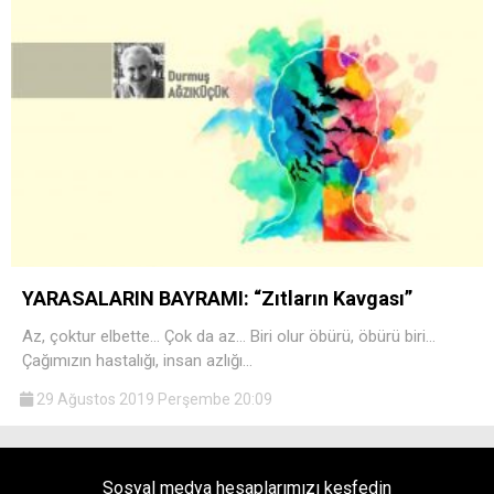
YARASALARIN BAYRAMI: “Zıtların Kavgası”
Az, çoktur elbette… Çok da az… Biri olur öbürü, öbürü biri…
Çağımızın hastalığı, insan azlığı…
29 Ağustos 2019 Perşembe 20:09
Sosyal medya hesaplarımızı keşfedin