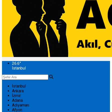
26.6
°
İstanbul
İstanbul
Ankara
İzmir
Adana
Adıyaman
Afyon