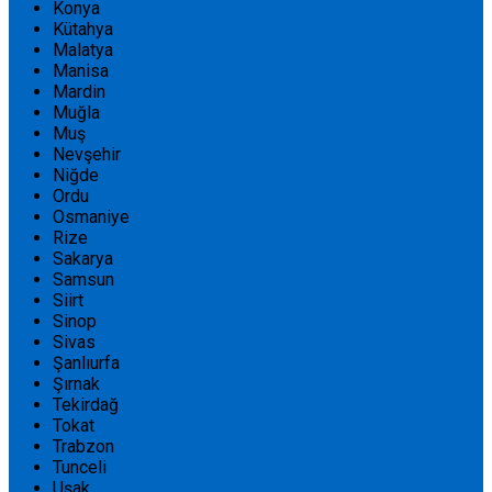
Konya
Kütahya
Malatya
Manisa
Mardin
Muğla
Muş
Nevşehir
Niğde
Ordu
Osmaniye
Rize
Sakarya
Samsun
Siirt
Sinop
Sivas
Şanlıurfa
Şırnak
Tekirdağ
Tokat
Trabzon
Tunceli
Uşak