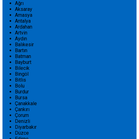
Ağrı
Aksaray
Amasya
Antalya
Ardahan
Artvin
Aydın
Balıkesir
Bartın
Batman
Bayburt
Bilecik
Bingöl
Bitlis
Bolu
Burdur
Bursa
Çanakkale
Çankırı
Çorum
Denizli
Diyarbakır
Düzce
Edirne