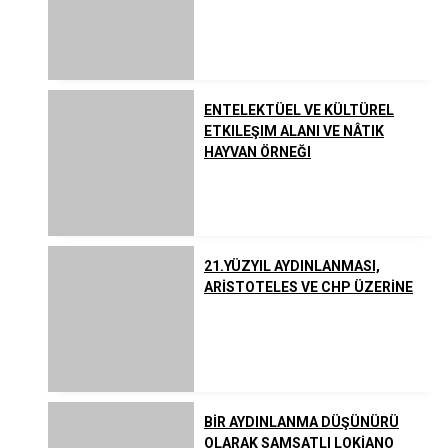
Listeler
Yahudilik
Uzakdoğu Dinleri
ENTELEKTÜEL VE KÜLTÜREL
ETKILEŞIM ALANI VE NÂTIK
HAYVAN ÖRNEĞI
Çeşitli İnanç ve Akımlar
21.YÜZYIL AYDINLANMASI,
ARİSTOTELES VE CHP ÜZERİNE
BİR AYDINLANMA DÜŞÜNÜRÜ
OLARAK SAMSATLI LOKİANO