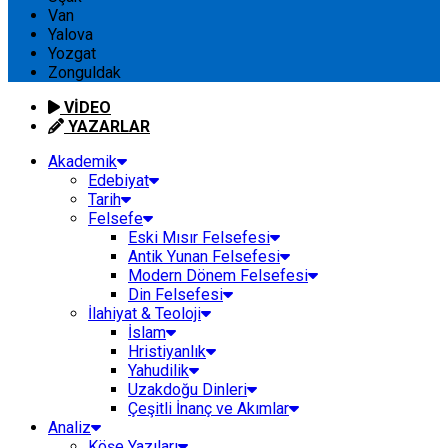
Van
Yalova
Yozgat
Zonguldak
VİDEO
YAZARLAR
Akademik
Edebiyat
Tarih
Felsefe
Eski Mısır Felsefesi
Antik Yunan Felsefesi
Modern Dönem Felsefesi
Din Felsefesi
İlahiyat & Teoloji
İslam
Hristiyanlık
Yahudilik
Uzakdoğu Dinleri
Çeşitli İnanç ve Akımlar
Analiz
Köşe Yazıları