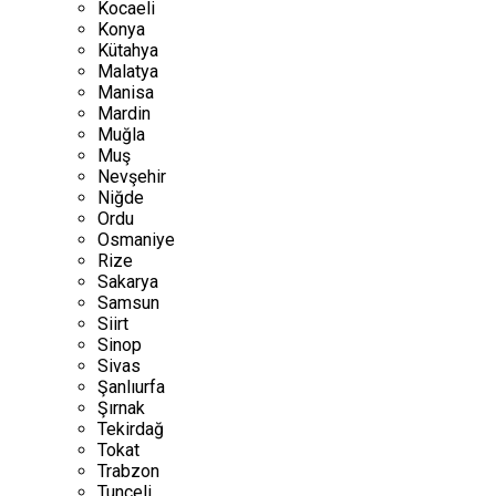
Kocaeli
Konya
Kütahya
Malatya
Manisa
Mardin
Muğla
Muş
Nevşehir
Niğde
Ordu
Osmaniye
Rize
Sakarya
Samsun
Siirt
Sinop
Sivas
Şanlıurfa
Şırnak
Tekirdağ
Tokat
Trabzon
Tunceli