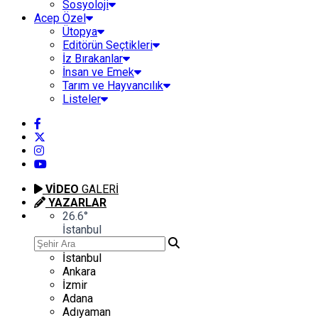
Sosyoloji
Acep Özel
Ütopya
Editörün Seçtikleri
İz Bırakanlar
İnsan ve Emek
Tarım ve Hayvancılık
Listeler
VİDEO
GALERİ
YAZARLAR
26.6
°
İstanbul
İstanbul
Ankara
İzmir
Adana
Adıyaman