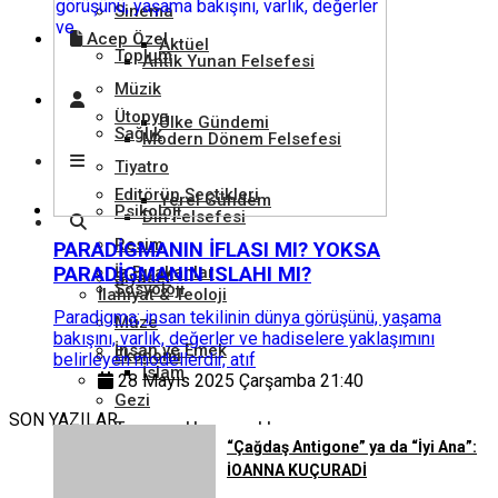
Sinema
Acep Özel
Aktüel
Toplum
Antik Yunan Felsefesi
Müzik
Ütopya
Ülke Gündemi
Sağlık
Modern Dönem Felsefesi
Tiyatro
Editörün Seçtikleri
Yerel Gündem
Psikoloji
Din Felsefesi
Resim
PARADİGMANIN İFLASI MI? YOKSA
PARADİGMANIN ISLAHI MI?
İz Bırakanlar
Siyaset
Sosyoloji
İlahiyat & Teoloji
Paradigma; insan tekilinin dünya görüşünü, yaşama
Müze
bakışını, varlık, değerler ve hadiselere yaklaşımını
İnsan ve Emek
Ekonomi
belirleyen modellerdir, atıf
İslam
28 Mayıs 2025 Çarşamba 21:40
Gezi
SON YAZILAR
Tarım ve Hayvancılık
Hukuk
“Çağdaş Antigone” ya da “İyi Ana”:
Hristiyanlık
İOANNA KUÇURADİ
Kütüphane