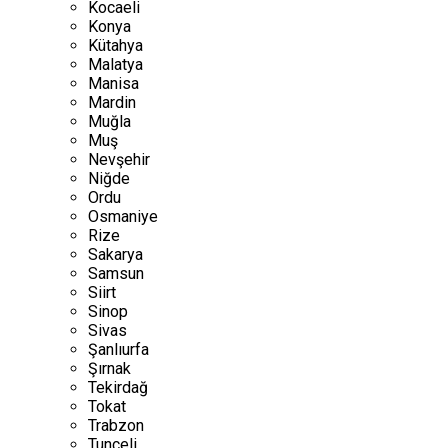
Kocaeli
Konya
Kütahya
Malatya
Manisa
Mardin
Muğla
Muş
Nevşehir
Niğde
Ordu
Osmaniye
Rize
Sakarya
Samsun
Siirt
Sinop
Sivas
Şanlıurfa
Şırnak
Tekirdağ
Tokat
Trabzon
Tunceli