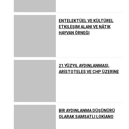
Listeler
Yahudilik
ENTELEKTÜEL VE KÜLTÜREL
ETKILEŞIM ALANI VE NÂTIK
Uzakdoğu Dinleri
HAYVAN ÖRNEĞI
Çeşitli İnanç ve Akımlar
21.YÜZYIL AYDINLANMASI,
ARİSTOTELES VE CHP ÜZERİNE
BİR AYDINLANMA DÜŞÜNÜRÜ
OLARAK SAMSATLI LOKİANO