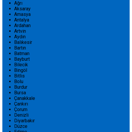
Ağrı
Aksaray
Amasya
Antalya
Ardahan
Artvin
Aydın
Balıkesir
Bartın
Batman
Bayburt
Bilecik
Bingöl
Bitlis
Bolu
Burdur
Bursa
Çanakkale
Çankırı
Çorum
Denizli
Diyarbakır
Düzce
Edirne