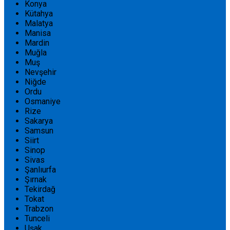
Konya
Kütahya
Malatya
Manisa
Mardin
Muğla
Muş
Nevşehir
Niğde
Ordu
Osmaniye
Rize
Sakarya
Samsun
Siirt
Sinop
Sivas
Şanlıurfa
Şırnak
Tekirdağ
Tokat
Trabzon
Tunceli
Uşak