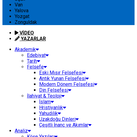
Van
Yalova
Yozgat
Zonguldak
VİDEO
YAZARLAR
Akademik
Edebiyat
Tarih
Felsefe
Eski Mısır Felsefesi
Antik Yunan Felsefesi
Modern Dönem Felsefesi
Din Felsefesi
İlahiyat & Teoloji
İslam
Hristiyanlık
Yahudilik
Uzakdoğu Dinleri
Çeşitli İnanç ve Akımlar
Analiz
Köşe Yazıları