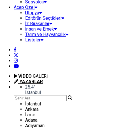
Sosyoloji
Acep Özel
Ütopya
Editörün Seçtikleri
İz Bırakanlar
İnsan ve Emek
Tarım ve Hayvancılık
Listeler
VİDEO
GALERİ
YAZARLAR
25.4
°
İstanbul
İstanbul
Ankara
İzmir
Adana
Adıyaman