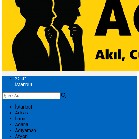
25.4
°
İstanbul
İstanbul
Ankara
İzmir
Adana
Adıyaman
Afyon