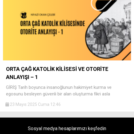
ORTA ÇAĞ KATOLİK KİLİSESİ VE OTORİTE
ANLAYIŞI – 1
GİRİŞ Tarih boyunca insanoğlunun hakimiyet kurma ve
egosunu besleyen güvenli bir alan oluşturma fikri asla
23 Mayıs 2025 Cuma 12:46
Sosyal medya hesaplarımızı keşfedin