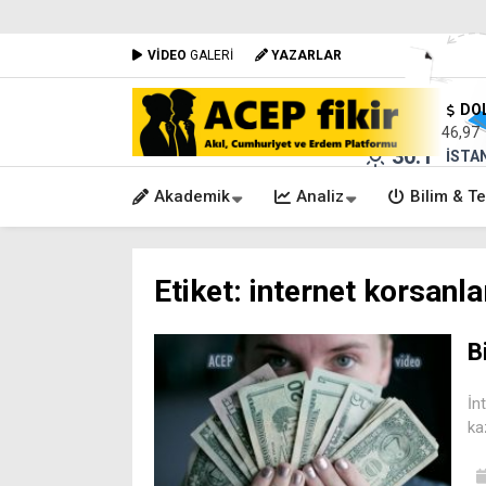
VİDEO
GALERİ
YAZARLAR
DO
46,97
30.1
°
İSTA
Akademik
Analiz
Bilim & Te
Etiket:
internet korsanla
B
İn
ka