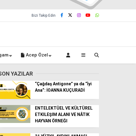
Bizi Takip Edin
şam
Acep Özel
SON YAZILAR
“Çağdaş Antigone” ya da “İyi
Ana”: İOANNA KUÇURADİ
ENTELEKTÜEL VE KÜLTÜREL
ETKILEŞIM ALANI VE NÂTIK
HAYVAN ÖRNEĞI