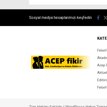
KATE
Felsef
Akade
Acep 
Aktüel
Editör
Felsef
Tüm Hakları Saklıdır. |
WordPress Haber Temas