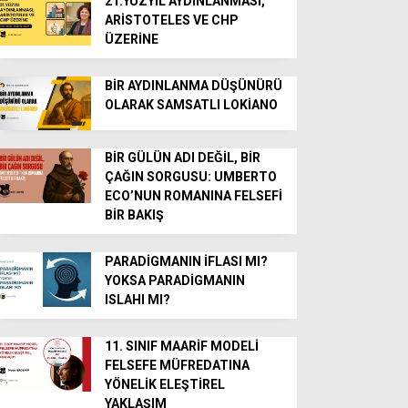
21.YÜZYIL AYDINLANMASI,
ARİSTOTELES VE CHP
ÜZERİNE
BİR AYDINLANMA DÜŞÜNÜRÜ
OLARAK SAMSATLI LOKİANO
BİR GÜLÜN ADI DEĞİL, BİR
ÇAĞIN SORGUSU: UMBERTO
ECO’NUN ROMANINA FELSEFİ
BİR BAKIŞ
PARADİGMANIN İFLASI MI?
YOKSA PARADİGMANIN
ISLAHI MI?
11. SINIF MAARİF MODELİ
FELSEFE MÜFREDATINA
YÖNELİK ELEŞTİREL
YAKLAŞIM