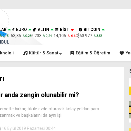
LAR
EURO
ALTIN
BİST
BITCOIN
53,85
6,233
14,105
$63.977
%0,15
%0,23
%0,24
%-0,60
%3,53
NBUL
knoloji
Kültür & Sanat
Eğitim & Öğretim
Ya
rı
ir anda zengin olunabilir mi?
ternette birkaç tık ile evde oturarak kolay yoldan para
zanmak ve başkalarını da aynı işi
16 Eylül 2019 Pazartesi 00:44