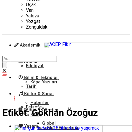
Uşak
Van
Yalova
Yozgat
Zonguldak
Akademik
Analiz
Edebiyat
Bilim & Teknoloji
Köşe Yazıları
Tarih
Kültür & Sanat
Haberler
Felsefe
Etiket:
Gökhan Özoğuz
Eğitim & Öğretim
Kitap
Global
Yaşam
Eski Mısır Felsefesi