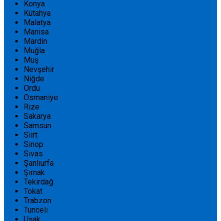
Konya
Kütahya
Malatya
Manisa
Mardin
Muğla
Muş
Nevşehir
Niğde
Ordu
Osmaniye
Rize
Sakarya
Samsun
Siirt
Sinop
Sivas
Şanlıurfa
Şırnak
Tekirdağ
Tokat
Trabzon
Tunceli
Uşak