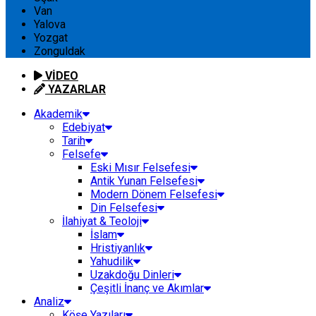
Van
Yalova
Yozgat
Zonguldak
VİDEO
YAZARLAR
Akademik
Edebiyat
Tarih
Felsefe
Eski Mısır Felsefesi
Antik Yunan Felsefesi
Modern Dönem Felsefesi
Din Felsefesi
İlahiyat & Teoloji
İslam
Hristiyanlık
Yahudilik
Uzakdoğu Dinleri
Çeşitli İnanç ve Akımlar
Analiz
Köşe Yazıları