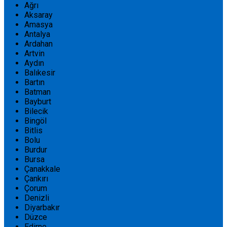
Ağrı
Aksaray
Amasya
Antalya
Ardahan
Artvin
Aydın
Balıkesir
Bartın
Batman
Bayburt
Bilecik
Bingöl
Bitlis
Bolu
Burdur
Bursa
Çanakkale
Çankırı
Çorum
Denizli
Diyarbakır
Düzce
Edirne