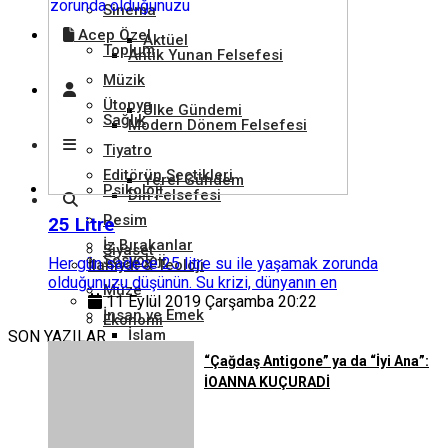
Sinema
Acep Özel
Aktüel
Toplum
Antik Yunan Felsefesi
Müzik
Ütopya
Ülke Gündemi
Sağlık
Modern Dönem Felsefesi
Tiyatro
Editörün Seçtikleri
Yerel Gündem
Psikoloji
Din Felsefesi
Resim
25 Litre
İz Bırakanlar
Siyaset
Sosyoloji
Her gün sadece 25 litre su ile yaşamak zorunda
İlahiyat & Teoloji
olduğunuzu düşünün. Su krizi, dünyanın en
Müze
11 Eylül 2019 Çarşamba 20:22
İnsan ve Emek
Ekonomi
İslam
SON YAZILAR
Gezi
“Çağdaş Antigone” ya da “İyi Ana”:
İOANNA KUÇURADİ
Tarım ve Hayvancılık
Hukuk
Hristiyanlık
Kütüphane