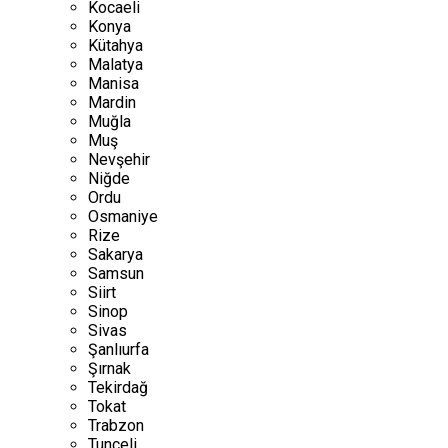
Kocaeli
Konya
Kütahya
Malatya
Manisa
Mardin
Muğla
Muş
Nevşehir
Niğde
Ordu
Osmaniye
Rize
Sakarya
Samsun
Siirt
Sinop
Sivas
Şanlıurfa
Şırnak
Tekirdağ
Tokat
Trabzon
Tunceli