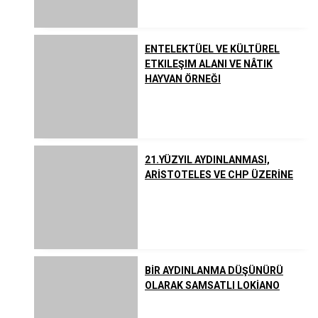
Listeler
Yahudilik
ENTELEKTÜEL VE KÜLTÜREL
ETKILEŞIM ALANI VE NÂTIK
Uzakdoğu Dinleri
HAYVAN ÖRNEĞI
Çeşitli İnanç ve Akımlar
21.YÜZYIL AYDINLANMASI,
ARİSTOTELES VE CHP ÜZERİNE
BİR AYDINLANMA DÜŞÜNÜRÜ
OLARAK SAMSATLI LOKİANO