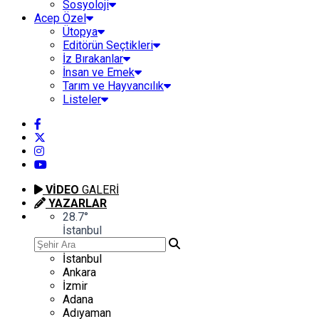
Sosyoloji
Acep Özel
Ütopya
Editörün Seçtikleri
İz Bırakanlar
İnsan ve Emek
Tarım ve Hayvancılık
Listeler
VİDEO
GALERİ
YAZARLAR
28.7
°
İstanbul
İstanbul
Ankara
İzmir
Adana
Adıyaman