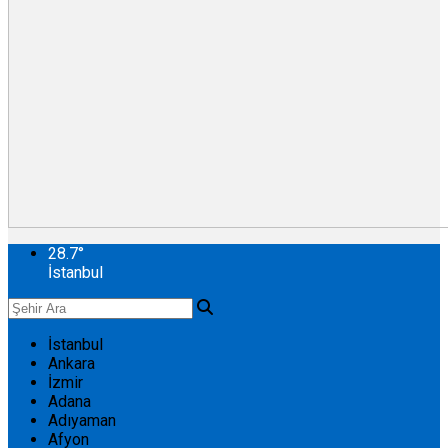
28.7
°
İstanbul
İstanbul
Ankara
İzmir
Adana
Adıyaman
Afyon