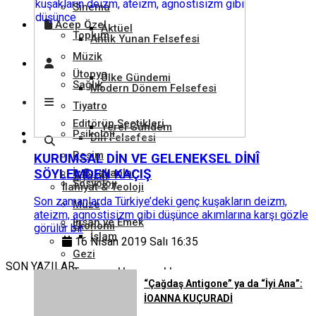
Sinema
Acep Özel
Aktüel
Toplum
Antik Yunan Felsefesi
Müzik
Ütopya
Ülke Gündemi
Sağlık
Modern Dönem Felsefesi
Tiyatro
Editörün Seçtikleri
Yerel Gündem
Psikoloji
Din Felsefesi
Resim
KURUMSAL DİN VE GELENEKSEL DİNÎ
SÖYLEMDEN KAÇIŞ
İz Bırakanlar
Siyaset
Sosyoloji
İlahiyat & Teoloji
Son zamanlarda Türkiye’deki genç kuşakların deizm,
Müze
ateizm, agnostisizm gibi düşünce akımlarına karşı gözle
İnsan ve Emek
Ekonomi
görülür bir
İslam
16 Nisan 2019 Salı 16:35
Gezi
SON YAZILAR
Tarım ve Hayvancılık
Hukuk
“Çağdaş Antigone” ya da “İyi Ana”:
Hristiyanlık
İOANNA KUÇURADİ
Kütüphane