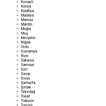
Kocaeli
Konya
Kütahya
Malatya
Manisa
Mardin
Muğla
Muş
Nevşehir
Niğde
Ordu
Osmaniye
Rize
Sakarya
Samsun
Siirt
Sinop
Sivas
Şanlıurfa
Şırnak
Tekirdağ
Tokat
Trabzon
Tunceli