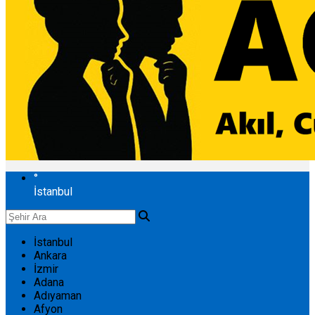
°
İstanbul
İstanbul
Ankara
İzmir
Adana
Adıyaman
Afyon