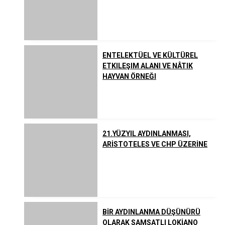
Listeler
Yahudilik
Uzakdoğu Dinleri
ENTELEKTÜEL VE KÜLTÜREL
ETKILEŞIM ALANI VE NÂTIK
HAYVAN ÖRNEĞI
Çeşitli İnanç ve Akımlar
21.YÜZYIL AYDINLANMASI,
ARİSTOTELES VE CHP ÜZERİNE
BİR AYDINLANMA DÜŞÜNÜRÜ
OLARAK SAMSATLI LOKİANO