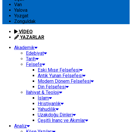
Van
Yalova
Yozgat
Zonguldak
VİDEO
YAZARLAR
Akademik
Edebiyat
Tarih
Felsefe
Eski Mısır Felsefesi
Antik Yunan Felsefesi
Modern Dönem Felsefesi
Din Felsefesi
İlahiyat & Teoloji
İslam
Hristiyanlık
Yahudilik
Uzakdoğu Dinleri
Çeşitli İnanç ve Akımlar
Analiz
Köşe Yazıları