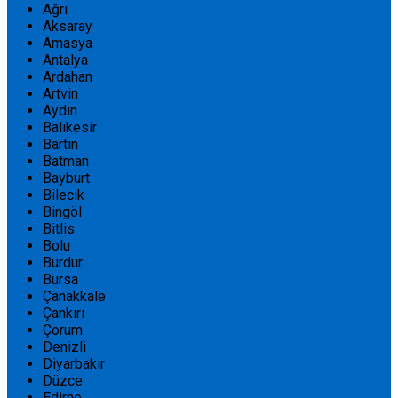
Ağrı
Aksaray
Amasya
Antalya
Ardahan
Artvin
Aydın
Balıkesir
Bartın
Batman
Bayburt
Bilecik
Bingöl
Bitlis
Bolu
Burdur
Bursa
Çanakkale
Çankırı
Çorum
Denizli
Diyarbakır
Düzce
Edirne