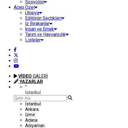
Sosyoloji
Acep Özel
Ütopya
Editörün Seçtikleri
İz Bırakanlar
İnsan ve Emek
Tarım ve Hayvancılık
Listeler
VİDEO
GALERİ
YAZARLAR
°
İstanbul
İstanbul
Ankara
İzmir
Adana
Adıyaman