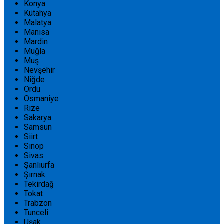
Konya
Kütahya
Malatya
Manisa
Mardin
Muğla
Muş
Nevşehir
Niğde
Ordu
Osmaniye
Rize
Sakarya
Samsun
Siirt
Sinop
Sivas
Şanlıurfa
Şırnak
Tekirdağ
Tokat
Trabzon
Tunceli
Uşak