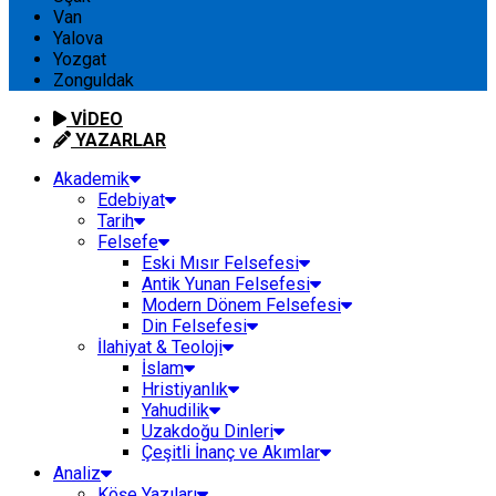
Van
Yalova
Yozgat
Zonguldak
VİDEO
YAZARLAR
Akademik
Edebiyat
Tarih
Felsefe
Eski Mısır Felsefesi
Antik Yunan Felsefesi
Modern Dönem Felsefesi
Din Felsefesi
İlahiyat & Teoloji
İslam
Hristiyanlık
Yahudilik
Uzakdoğu Dinleri
Çeşitli İnanç ve Akımlar
Analiz
Köşe Yazıları