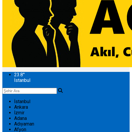
23.8
°
İstanbul
İstanbul
Ankara
İzmir
Adana
Adıyaman
Afyon