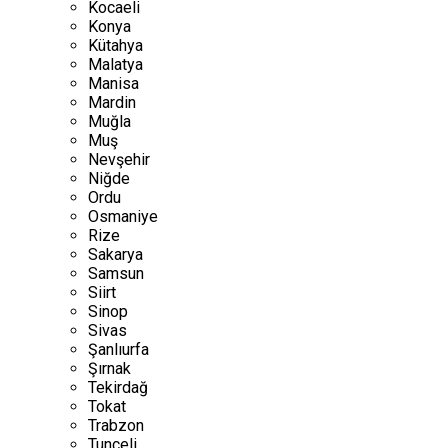
Kocaeli
Konya
Kütahya
Malatya
Manisa
Mardin
Muğla
Muş
Nevşehir
Niğde
Ordu
Osmaniye
Rize
Sakarya
Samsun
Siirt
Sinop
Sivas
Şanlıurfa
Şırnak
Tekirdağ
Tokat
Trabzon
Tunceli