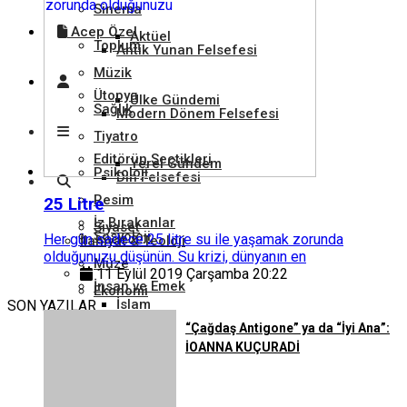
Sinema
Acep Özel
Aktüel
Toplum
Antik Yunan Felsefesi
Müzik
Ütopya
Ülke Gündemi
Sağlık
Modern Dönem Felsefesi
Tiyatro
Editörün Seçtikleri
Yerel Gündem
Psikoloji
Din Felsefesi
Resim
25 Litre
İz Bırakanlar
Siyaset
Sosyoloji
Her gün sadece 25 litre su ile yaşamak zorunda
İlahiyat & Teoloji
olduğunuzu düşünün. Su krizi, dünyanın en
Müze
11 Eylül 2019 Çarşamba 20:22
İnsan ve Emek
Ekonomi
İslam
SON YAZILAR
Gezi
“Çağdaş Antigone” ya da “İyi Ana”:
İOANNA KUÇURADİ
Tarım ve Hayvancılık
Hukuk
Hristiyanlık
Kütüphane