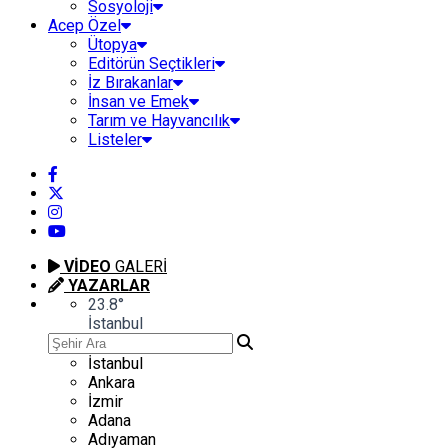
Sosyoloji
Acep Özel
Ütopya
Editörün Seçtikleri
İz Bırakanlar
İnsan ve Emek
Tarım ve Hayvancılık
Listeler
VİDEO
GALERİ
YAZARLAR
23.8
°
İstanbul
İstanbul
Ankara
İzmir
Adana
Adıyaman