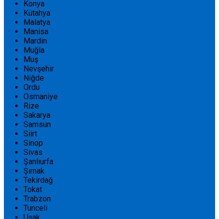
Konya
Kütahya
Malatya
Manisa
Mardin
Muğla
Muş
Nevşehir
Niğde
Ordu
Osmaniye
Rize
Sakarya
Samsun
Siirt
Sinop
Sivas
Şanlıurfa
Şırnak
Tekirdağ
Tokat
Trabzon
Tunceli
Uşak