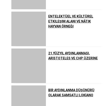
Listeler
Yahudilik
ENTELEKTÜEL VE KÜLTÜREL
ETKILEŞIM ALANI VE NÂTIK
Uzakdoğu Dinleri
HAYVAN ÖRNEĞI
Çeşitli İnanç ve Akımlar
21.YÜZYIL AYDINLANMASI,
ARİSTOTELES VE CHP ÜZERİNE
BİR AYDINLANMA DÜŞÜNÜRÜ
OLARAK SAMSATLI LOKİANO