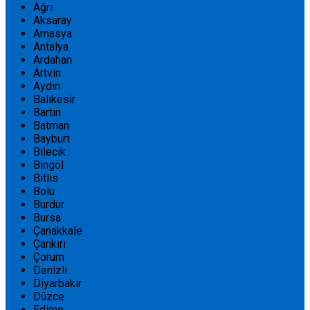
Ağrı
Aksaray
Amasya
Antalya
Ardahan
Artvin
Aydın
Balıkesir
Bartın
Batman
Bayburt
Bilecik
Bingöl
Bitlis
Bolu
Burdur
Bursa
Çanakkale
Çankırı
Çorum
Denizli
Diyarbakır
Düzce
Edirne