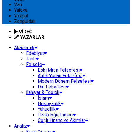
Van
Yalova
Yozgat
Zonguldak
VİDEO
YAZARLAR
Akademik
Edebiyat
Tarih
Felsefe
Eski Mısır Felsefesi
Antik Yunan Felsefesi
Modern Dönem Felsefesi
Din Felsefesi
İlahiyat & Teoloji
İslam
Hristiyanlık
Yahudilik
Uzakdoğu Dinleri
Çeşitli İnanç ve Akımlar
Analiz
Köşe Yazıları