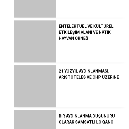
Listeler
Yahudilik
ENTELEKTÜEL VE KÜLTÜREL
Uzakdoğu Dinleri
ETKILEŞIM ALANI VE NÂTIK
HAYVAN ÖRNEĞI
Çeşitli İnanç ve Akımlar
21.YÜZYIL AYDINLANMASI,
ARİSTOTELES VE CHP ÜZERİNE
BİR AYDINLANMA DÜŞÜNÜRÜ
OLARAK SAMSATLI LOKİANO