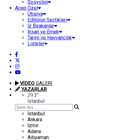
Sosyoloji
Acep Özel
Ütopya
Editörün Seçtikleri
İz Bırakanlar
İnsan ve Emek
Tarım ve Hayvancılık
Listeler
VİDEO
GALERİ
YAZARLAR
29.3
°
İstanbul
İstanbul
Ankara
İzmir
Adana
Adıyaman