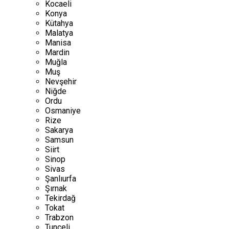
Kocaeli
Konya
Kütahya
Malatya
Manisa
Mardin
Muğla
Muş
Nevşehir
Niğde
Ordu
Osmaniye
Rize
Sakarya
Samsun
Siirt
Sinop
Sivas
Şanlıurfa
Şırnak
Tekirdağ
Tokat
Trabzon
Tunceli