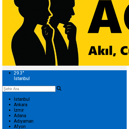
29.3
°
İstanbul
İstanbul
Ankara
İzmir
Adana
Adıyaman
Afyon