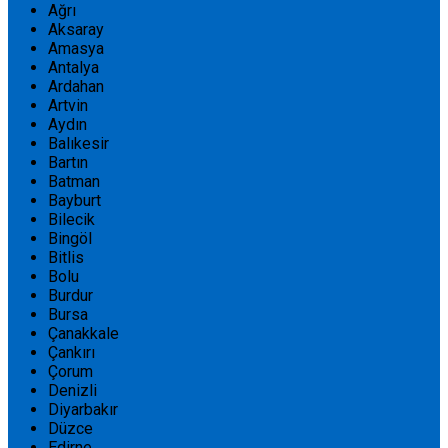
Ağrı
Aksaray
Amasya
Antalya
Ardahan
Artvin
Aydın
Balıkesir
Bartın
Batman
Bayburt
Bilecik
Bingöl
Bitlis
Bolu
Burdur
Bursa
Çanakkale
Çankırı
Çorum
Denizli
Diyarbakır
Düzce
Edirne