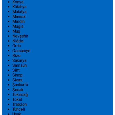
Konya
Kütahya
Malatya
Manisa
Mardin
Muğla
Muş
Nevşehir
Niğde
Ordu
Osmaniye
Rize
Sakarya
Samsun
Siirt
Sinop
Sivas
Şanlıurfa
Şırnak
Tekirdağ
Tokat
Trabzon
Tunceli
Uşak