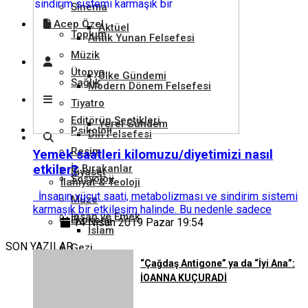
Sinema
Acep Özel
Aktüel
Toplum
Antik Yunan Felsefesi
Müzik
Ütopya
Ülke Gündemi
Sağlık
Modern Dönem Felsefesi
Tiyatro
Editörün Seçtikleri
Yerel Gündem
Psikoloji
Din Felsefesi
Resim
Yemek saatleri kilomuzu/diyetimizi nasıl
etkiler?
İz Bırakanlar
Siyaset
Sosyoloji
İlahiyat & Teoloji
İnsanın vücut saati, metabolizması ve sindirim sistemi
Müze
karmaşık bir etkileşim halinde. Bu nedenle sadece
İnsan ve Emek
Ekonomi
14 Nisan 2019 Pazar 19:54
İslam
SON YAZILAR
Gezi
“Çağdaş Antigone” ya da “İyi Ana”:
Tarım ve Hayvancılık
Hukuk
Hristiyanlık
İOANNA KUÇURADİ
Kütüphane