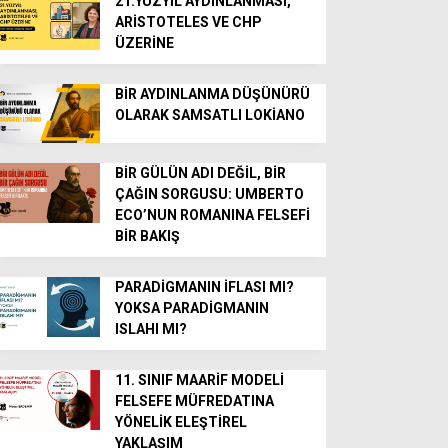
21.YÜZYIL AYDINLANMASI,
ARİSTOTELES VE CHP
ÜZERİNE
BİR AYDINLANMA DÜŞÜNÜRÜ
OLARAK SAMSATLI LOKİANO
BİR GÜLÜN ADI DEĞİL, BİR
ÇAĞIN SORGUSU: UMBERTO
ECO’NUN ROMANINA FELSEFİ
BİR BAKIŞ
PARADİGMANIN İFLASI MI?
YOKSA PARADİGMANIN
ISLAHI MI?
11. SINIF MAARİF MODELİ
FELSEFE MÜFREDATINA
YÖNELİK ELEŞTİREL
YAKLAŞIM