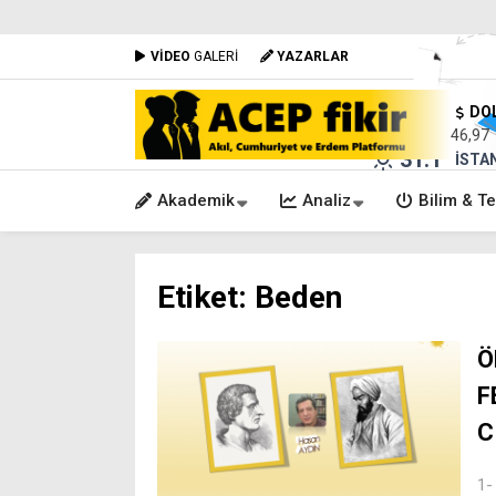
VİDEO
GALERİ
YAZARLAR
DO
46,97
31.1
°
İSTA
Akademik
Analiz
Bilim & Te
Etiket:
Beden
Ö
F
C
1-