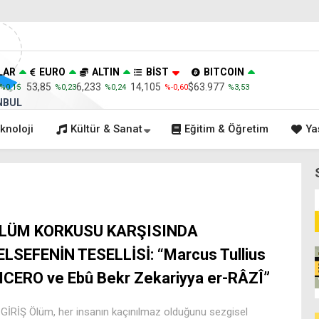
LAR
EURO
ALTIN
BİST
BITCOIN
53,85
6,233
14,105
$63.977
%0,15
%0,23
%0,24
%-0,60
%3,53
NBUL
knoloji
Kültür & Sanat
Eğitim & Öğretim
Ya
LÜM KORKUSU KARŞISINDA
ELSEFENİN TESELLİSİ: “Marcus Tullius
ICERO ve Ebû Bekr Zekariyya er-RÂZÎ”
 GİRİŞ Ölüm, her insanın kaçınılmaz olduğunu sezgisel