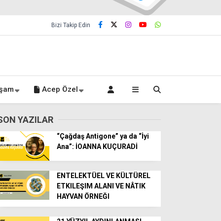
Bizi Takip Edin
şam
Acep Özel
SON YAZILAR
“Çağdaş Antigone” ya da “İyi
Ana”: İOANNA KUÇURADİ
ENTELEKTÜEL VE KÜLTÜREL
ETKILEŞIM ALANI VE NÂTIK
HAYVAN ÖRNEĞI