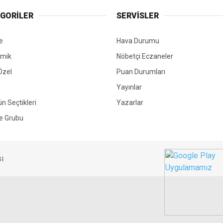
GORİLER
SERVİSLER
e
Hava Durumu
mik
Nöbetçi Eczaneler
Özel
Puan Durumları
Yayınlar
ün Seçtikleri
Yazarlar
e Grubu
ı