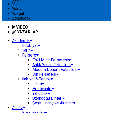
Van
Yalova
Yozgat
Zonguldak
VİDEO
YAZARLAR
Akademik
Edebiyat
Tarih
Felsefe
Eski Mısır Felsefesi
Antik Yunan Felsefesi
Modern Dönem Felsefesi
Din Felsefesi
İlahiyat & Teoloji
İslam
Hristiyanlık
Yahudilik
Uzakdoğu Dinleri
Çeşitli İnanç ve Akımlar
Analiz
Köşe Yazıları