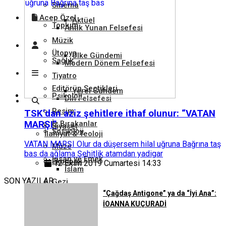
Sinema
Acep Özel
Aktüel
Toplum
Antik Yunan Felsefesi
Müzik
Ütopya
Ülke Gündemi
Sağlık
Modern Dönem Felsefesi
Tiyatro
Editörün Seçtikleri
Yerel Gündem
Psikoloji
Din Felsefesi
Resim
TSK’dan aziz şehitlere ithaf olunur: “VATAN
MARŞI”
İz Bırakanlar
Siyaset
Sosyoloji
İlahiyat & Teoloji
VATAN MARŞI Olur da düşersem hilal uğruna Bağrına taş
Müze
bas da ağlama Şehitlik atamdan yadigar
İnsan ve Emek
Ekonomi
12 Ekim 2019 Cumartesi 14:33
İslam
SON YAZILAR
Gezi
“Çağdaş Antigone” ya da “İyi Ana”:
Tarım ve Hayvancılık
Hukuk
Hristiyanlık
İOANNA KUÇURADİ
Kütüphane