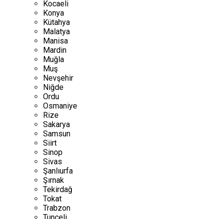
Kocaeli
Konya
Kütahya
Malatya
Manisa
Mardin
Muğla
Muş
Nevşehir
Niğde
Ordu
Osmaniye
Rize
Sakarya
Samsun
Siirt
Sinop
Sivas
Şanlıurfa
Şırnak
Tekirdağ
Tokat
Trabzon
Tunceli