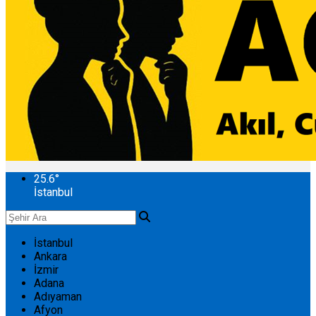
25.6
°
İstanbul
İstanbul
Ankara
İzmir
Adana
Adıyaman
Afyon