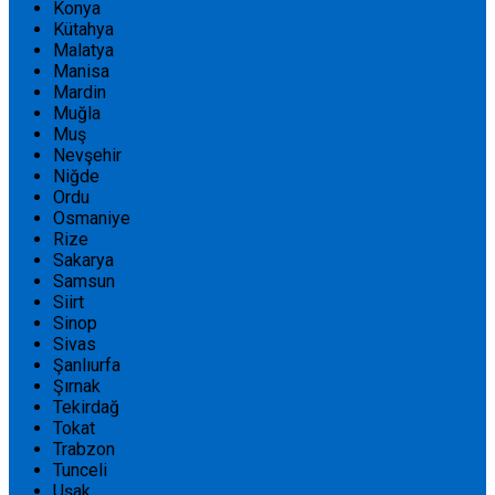
Konya
Kütahya
Malatya
Manisa
Mardin
Muğla
Muş
Nevşehir
Niğde
Ordu
Osmaniye
Rize
Sakarya
Samsun
Siirt
Sinop
Sivas
Şanlıurfa
Şırnak
Tekirdağ
Tokat
Trabzon
Tunceli
Uşak