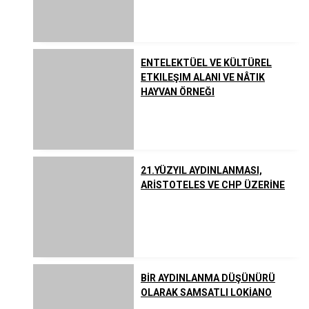
Listeler
Yahudilik
ENTELEKTÜEL VE KÜLTÜREL
Uzakdoğu Dinleri
ETKILEŞIM ALANI VE NÂTIK
HAYVAN ÖRNEĞI
Çeşitli İnanç ve Akımlar
21.YÜZYIL AYDINLANMASI,
ARİSTOTELES VE CHP ÜZERİNE
BİR AYDINLANMA DÜŞÜNÜRÜ
OLARAK SAMSATLI LOKİANO