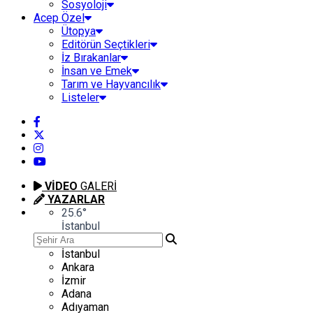
Sosyoloji
Acep Özel
Ütopya
Editörün Seçtikleri
İz Bırakanlar
İnsan ve Emek
Tarım ve Hayvancılık
Listeler
VİDEO
GALERİ
YAZARLAR
25.6
°
İstanbul
İstanbul
Ankara
İzmir
Adana
Adıyaman