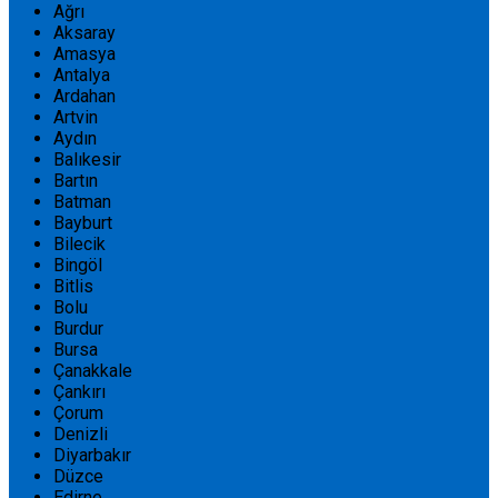
Ağrı
Aksaray
Amasya
Antalya
Ardahan
Artvin
Aydın
Balıkesir
Bartın
Batman
Bayburt
Bilecik
Bingöl
Bitlis
Bolu
Burdur
Bursa
Çanakkale
Çankırı
Çorum
Denizli
Diyarbakır
Düzce
Edirne