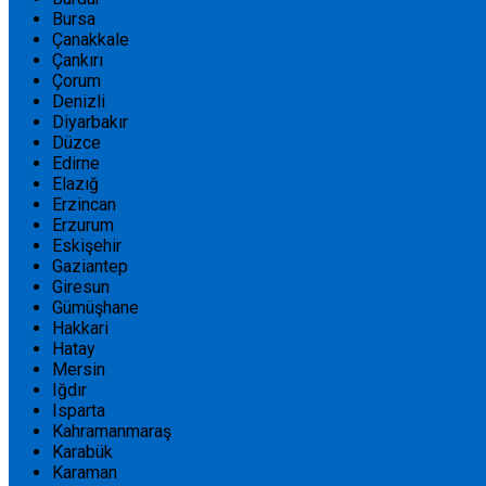
Bursa
Çanakkale
Çankırı
Çorum
Denizli
Diyarbakır
Düzce
Edirne
Elazığ
Erzincan
Erzurum
Eskişehir
Gaziantep
Giresun
Gümüşhane
Hakkari
Hatay
Mersin
Iğdır
Isparta
Kahramanmaraş
Karabük
Karaman