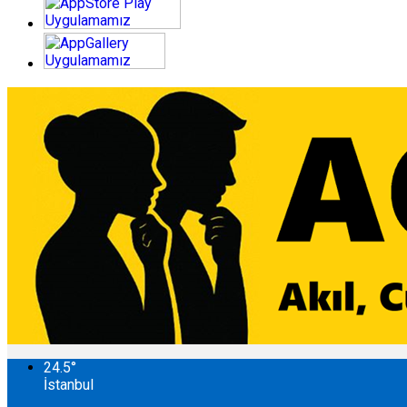
24.5
°
İstanbul