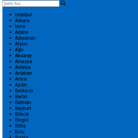
İstanbul
Ankara
İzmir
Adana
Adıyaman
Afyon
Ağrı
Aksaray
Amasya
Antalya
Ardahan
Artvin
Aydın
Balıkesir
Bartın
Batman
Bayburt
Bilecik
Bingöl
Bitlis
Bolu
Burdur