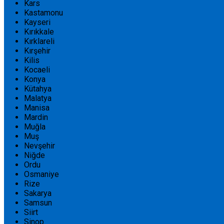
Kars
Kastamonu
Kayseri
Kırıkkale
Kırklareli
Kırşehir
Kilis
Kocaeli
Konya
Kütahya
Malatya
Manisa
Mardin
Muğla
Muş
Nevşehir
Niğde
Ordu
Osmaniye
Rize
Sakarya
Samsun
Siirt
Sinop