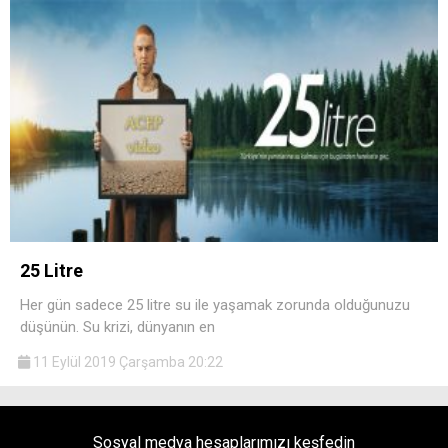
25 Litre
Her gün sadece 25 litre su ile yaşamak zorunda olduğunuzu
düşünün. Su krizi, dünyanın en
11 Eylül 2019 Çarşamba 20:22
Sosyal medya hesaplarımızı keşfedin