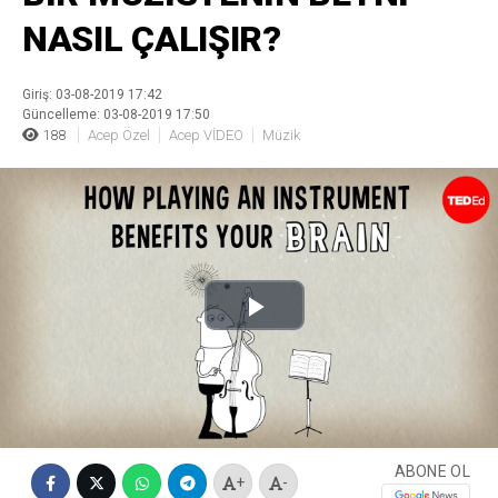
NASIL ÇALIŞIR?
Giriş: 03-08-2019 17:42
Güncelleme: 03-08-2019 17:50
188
Acep Özel
Acep VİDEO
Müzik
Play
Video
ABONE OL
+
-