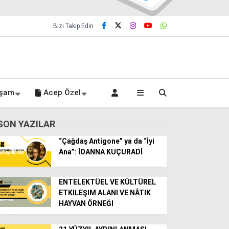
Bizi Takip Edin
şam
Acep Özel
SON YAZILAR
“Çağdaş Antigone” ya da “İyi
Ana”: İOANNA KUÇURADİ
ENTELEKTÜEL VE KÜLTÜREL
ETKILEŞIM ALANI VE NÂTIK
HAYVAN ÖRNEĞI