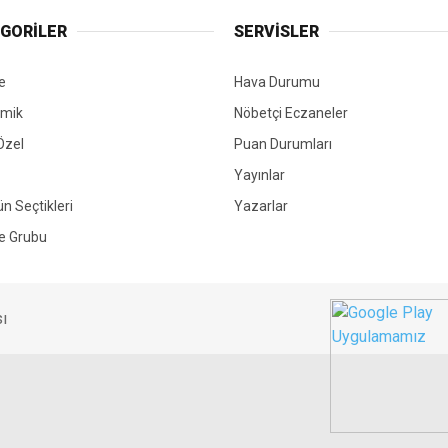
GORİLER
SERVİSLER
e
Hava Durumu
mik
Nöbetçi Eczaneler
Özel
Puan Durumları
Yayınlar
ün Seçtikleri
Yazarlar
e Grubu
ı