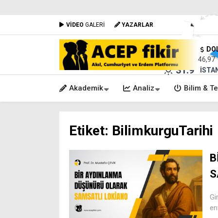
VİDEO
GALERİ
YAZARLAR
DO
46,97
31.9
°
İSTA
Akademik
Analiz
Bilim & Te
Etiket:
BilimkurguTarihi
B
S
Gi
en