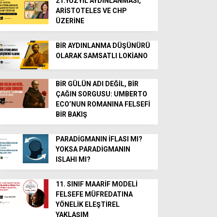
21.YÜZYIL AYDINLANMASI,
ARİSTOTELES VE CHP
ÜZERİNE
BİR AYDINLANMA DÜŞÜNÜRÜ
OLARAK SAMSATLI LOKİANO
BİR GÜLÜN ADI DEĞİL, BİR
ÇAĞIN SORGUSU: UMBERTO
ECO’NUN ROMANINA FELSEFİ
BİR BAKIŞ
PARADİGMANIN İFLASI MI?
YOKSA PARADİGMANIN
ISLAHI MI?
11. SINIF MAARİF MODELİ
FELSEFE MÜFREDATINA
YÖNELİK ELEŞTİREL
YAKLAŞIM