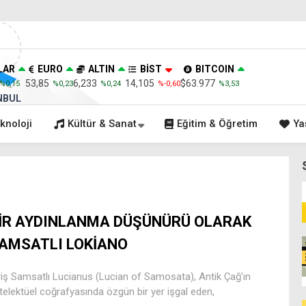
LAR
EURO
ALTIN
BİST
BITCOIN
53,85
6,233
14,105
$63.977
%0,15
%0,23
%0,24
%-0,60
%3,53
NBUL
knoloji
Kültür & Sanat
Eğitim & Öğretim
Ya
İR AYDINLANMA DÜŞÜNÜRÜ OLARAK
AMSATLI LOKİANO
riş Samsatlı Lucianus (Lucian of Samosata), Antik Çağ’ın
telektüel coğrafyasında özgün bir yer işgal eden,